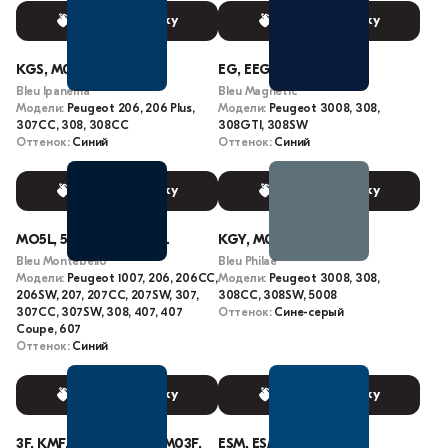
Выбрать краску
Выбрать краску
KGS, M0T8, KGSD
EG, EEG, M0EG
Bleu Ipanema
Bleu Magnetic
Модели:
Peugeot 206, 206 Plus,
Модели:
Peugeot 3008, 308,
307CC, 308, 308CC
308GTI, 308SW
Оттенок:
Синий
Оттенок:
Синий
Выбрать краску
Выбрать краску
MO5L, 5LM0, M05L, KPL
KGY, M0US
Bleu Montebello
Bleu Philae
Модели:
Peugeot 1007, 206, 206CC,
Модели:
Peugeot 3008, 308,
206SW, 207, 207CC, 207SW, 307,
308CC, 308SW, 5008
307CC, 307SW, 308, 407, 407
Оттенок:
Сине-серый
Coupe, 607
Оттенок:
Синий
Выбрать краску
Выбрать краску
3F, KMF, KMFC, KMFD, M03F,
ESM, ESMD