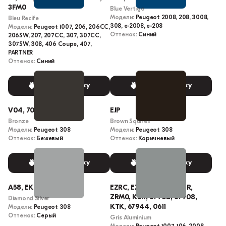
3FM0
Blue Vertigo
Модели:
Peugeot 2008, 208, 3008,
Bleu Recife
308, e-2008, e-208
Модели:
Peugeot 1007, 206, 206CC,
Оттенок:
Синий
206SW, 207, 207CC, 307, 307CC,
307SW, 308, 406 Coupe, 407,
PARTNER
Оттенок:
Синий
Выбрать краску
Выбрать краску
V04, 70085, ELC
EJP
Bronze
Brown Squirell
Модели:
Peugeot 308
Модели:
Peugeot 308
Оттенок:
Бежевый
Оттенок:
Коричневый
Выбрать краску
Выбрать краску
A58, EKR, 6058
EZRC, EZR, M0ZR, 611, ZR,
ZRM0, KZR, 67902, 67908,
Diamond Silver
KTK, 67944, 0611
Модели:
Peugeot 308
Оттенок:
Серый
Gris Aluminium