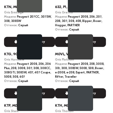
KTN, M09N
632, P1, KZB, M3P1
Gris Ermitage
Gris Grafito
Модели:
Peugeot 207CC, 307SW,
Модели:
Peugeot 2008, 206, 207,
308, 308SW
208, 307, 308, 408, Bipper, Boxer,
Оттенок:
Серый
Hoggar, PARTNER
Оттенок:
Серый
Выбрать краску
Выбрать краску
KTG, 9G, P09G, 9GP0
M0VL, VL, EVL
Gris Hurricane
Gris Platinum
Модели:
Peugeot 2008, 206, 206
Модели:
Peugeot 2008, 208, 3008,
Plus, 208, 3008, 307, 308, 308CC,
301, 308, 308SW, 5008, 508, Boxer,
308GTI, 308SW, 407, 407 Coupe,
e-2008, e-208, Expert, PARTNER,
5008, 508, 607
Rifter, Traveller
Оттенок:
Серый
Оттенок:
Серый
Выбрать краску
Выбрать краску
KTP, M09P, KTPD
KTH, M09H, 9HM0
Gris Shark
Gris Thorium