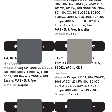
Модели:
Peugeot 1007, 106, 2008,
206, 206 Plus, 206CC, 206SW, 207,
207CC, 207SW, 208, 3008, 301, 306,
307, 307CC, 307SW, 308, 308CC,
308RCZ, 308SW, 405, 406, 407, 407
Coupe, 408, 5008, 508, 607, 807,
Boxer, Expert, Hoggar, Pars,
PARTNER, Rifter, Traveller
Оттенок:
Серый
Выбрать краску
Выбрать краску
F4, KCA, KCAC, M0F4
ETSC, ETS, TS, 3011, 7910,
TSM0, FLEX9018, 7911, M0TS,
Gris Artence
63013, 67911, KDE
Модели:
Peugeot 2008, 208, 3008,
301, 308, 308GTI, 308SW, 4008,
Gris Cendre
5008, 508, Boxer, e-2008, e-208,
Модели:
Peugeot 1007, 206, 206CC,
Expert, PARTNER, Rifter
206SW, 207, 207SW, 307, 307CC,
Оттенок:
Серый
307SW, 308, 308SW, 405, 406
Coupe, 408, 607, Pars, PARTNER
Оттенок:
Серый
Выбрать краску
Выбрать краску