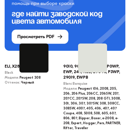
ELJ, X28, 2569
9010, 9019, WP, EWPA, P0WP,
EWP, 249, KCB, 29040, P3WP,
Black
29019, EWPB
Модели:
Peugeot 308
Оттенок:
Черный
Blanc Banquise
Модели:
Peugeot 106, 2008, 205,
206, 206 Plus, 206CC, 206SW, 207,
207CC, 207SW, 208, 208 GTI, 3008,
301, 306, 307, 307SW, 308, 308CC,
308SW, 4007, 405, 406, 407, 407
Coupe, 408, 5008, 508, 605, 607,
806, 807, Bipper, Boxer, e-2008, e-
208, Expert, Hoggar, Pars, PARTNER,
Rifter, Traveller