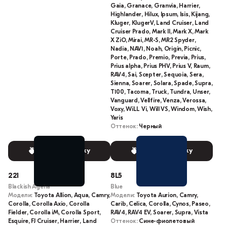
Gaia, Granace, Granvia, Harrier,
Highlander, Hilux, Ipsum, Isis, Kijang,
Kluger, KlugerV, Land Cruiser, Land
Cruiser Prado, Mark II, Mark X, Mark
X ZiO, Mirai, MR-S, MR2 Spyder,
Nadia, NAV1, Noah, Origin, Picnic,
Porte, Prado, Premio, Previa, Prius,
Prius alpha, Prius PHV, Prius V, Raum,
RAV4, Sai, Scepter, Sequoia, Sera,
Sienna, Soarer, Solara, Spade, Supra,
T100, Tacoma, Truck, Tundra, Unser,
Vanguard, Vellfire, Venza, Verossa,
Voxy, WiLL Vi, Will VS, Windom, Wish,
Yaris
Оттенок:
Черный
Выбрать краску
Выбрать краску
221
8L5
Blackish Ageha
Blue
Модели:
Toyota Allion, Aqua, Camry,
Модели:
Toyota Aurion, Camry,
Corolla, Corolla Axio, Corolla
Carib, Celica, Corolla, Cynos, Paseo,
Fielder, Corolla iM, Corolla Sport,
RAV4, RAV4 EV, Soarer, Supra, Vista
Esquire, FJ Cruiser, Harrier, Land
Оттенок:
Сине-фиолетовый