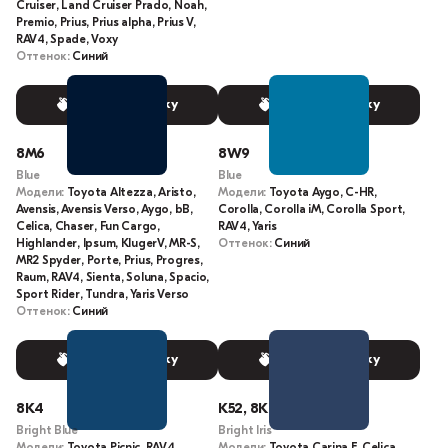
Cruiser, Land Cruiser Prado, Noah,
Premio, Prius, Prius alpha, Prius V,
RAV4, Spade, Voxy
Оттенок:
Синий
Выбрать краску
Выбрать краску
8M6
8W9
Blue
Blue
Модели:
Toyota Altezza, Aristo,
Модели:
Toyota Aygo, C-HR,
Avensis, Avensis Verso, Aygo, bB,
Corolla, Corolla iM, Corolla Sport,
Celica, Chaser, Fun Cargo,
RAV4, Yaris
Highlander, Ipsum, KlugerV, MR-S,
Оттенок:
Синий
MR2 Spyder, Porte, Prius, Progres,
Raum, RAV4, Sienta, Soluna, Spacio,
Sport Rider, Tundra, Yaris Verso
Оттенок:
Синий
Выбрать краску
Выбрать краску
8K4
K52, 8K9
Bright Blue
Bright Iris
Модели:
Toyota Picnic, RAV4
Модели:
Toyota Carina E, Celica,