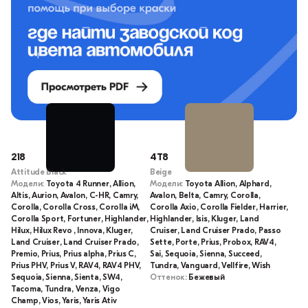
218
4T8
Attitude Black
Beige
Модели:
Toyota 4 Runner, Allion,
Модели:
Toyota Allion, Alphard,
Altis, Aurion, Avalon, C-HR, Camry,
Avalon, Belta, Camry, Corolla,
Corolla, Corolla Cross, Corolla iM,
Corolla Axio, Corolla Fielder, Harrier,
Corolla Sport, Fortuner, Highlander,
Highlander, Isis, Kluger, Land
Hilux, Hilux Revo , Innova, Kluger,
Cruiser, Land Cruiser Prado, Passo
Land Cruiser, Land Cruiser Prado,
Sette, Porte, Prius, Probox, RAV4,
Premio, Prius, Prius alpha, Prius C,
Sai, Sequoia, Sienna, Succeed,
Prius PHV, Prius V, RAV4, RAV4 PHV,
Tundra, Vanguard, Vellfire, Wish
Sequoia, Sienna, Sienta, SW4,
Оттенок:
Бежевый
Tacoma, Tundra, Venza, Vigo
Champ, Vios, Yaris, Yaris Ativ