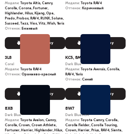
Модели:
Toyota Altis, Camry,
Модели:
Toyota RAV4
Corolla, Corona, Fortuner,
Оттенок:
Коричневый
Highlander, Hilux, Kijang, Opa,
Prado, Probox, RAV4, RUNX, Soluna,
Succeed, Tazz, Vios, Vitz, Wish, Yaris
Оттенок:
Бежевый
Выбрать краску
Выбрать краску
3L8
KC5, 8M4
Coral
Dark Blue
Модели:
Toyota RAV4
Модели:
Toyota Avensis, Corolla,
Оттенок:
Оранжево-красный
RAV4, Yaris
Оттенок:
Синий
Выбрать краску
Выбрать краску
8X8
8W7
Dark Blue
Dark Blue M.M
Модели:
Toyota Avalon, Camry,
Модели:
Toyota Camry, Corolla,
Corolla, Crown, Crown Athlete,
Corolla Fielder, Corolla Touring,
Fortuner, Harrier, Highlander, Hilux,
Crown, Harrier, Prius, RAV4, Sienta,