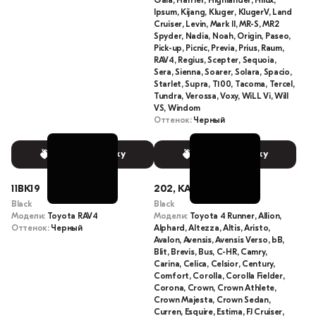
Gaia, Harrier, Highlander, Hilux,
Ipsum, Kijang, Kluger, KlugerV, Land
Cruiser, Levin, Mark II, MR-S, MR2
Spyder, Nadia, Noah, Origin, Paseo,
Pick-up, Picnic, Previa, Prius, Raum,
RAV4, Regius, Scepter, Sequoia,
Sera, Sienna, Soarer, Solara, Spacio,
Starlet, Supra, T100, Tacoma, Tercel,
Tundra, Verossa, Voxy, WiLL Vi, Will
VS, Windom
Оттенок:
Черный
Выбрать краску
Выбрать краску
11BK19
202, KA3
Black
Black
Модели:
Toyota RAV4
Модели:
Toyota 4 Runner, Allion,
Оттенок:
Черный
Alphard, Altezza, Altis, Aristo,
Avalon, Avensis, Avensis Verso, bB,
Blit, Brevis, Bus, C-HR, Camry,
Carina, Celica, Celsior, Century,
Comfort, Corolla, Corolla Fielder,
Corona, Crown, Crown Athlete,
Crown Majesta, Crown Sedan,
Curren, Esquire, Estima, FJ Cruiser,