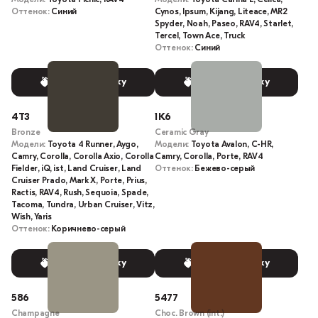
Оттенок:
Синий
Cynos, Ipsum, Kijang, Liteace, MR2
Spyder, Noah, Paseo, RAV4, Starlet,
Tercel, Town Ace, Truck
Оттенок:
Синий
Выбрать краску
Выбрать краску
4T3
1K6
Bronze
Ceramic Gray
Модели:
Toyota 4 Runner, Aygo,
Модели:
Toyota Avalon, C-HR,
Camry, Corolla, Corolla Axio, Corolla
Camry, Corolla, Porte, RAV4
Fielder, iQ, ist, Land Cruiser, Land
Оттенок:
Бежево-серый
Cruiser Prado, Mark X, Porte, Prius,
Ractis, RAV4, Rush, Sequoia, Spade,
Tacoma, Tundra, Urban Cruiser, Vitz,
Wish, Yaris
Оттенок:
Коричнево-серый
Выбрать краску
Выбрать краску
586
5477
Champagne
Choc. Brown (int.)