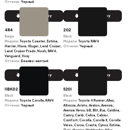
Оттенок:
Черный
Выбрать краску
Выбрать краску
4R4
202
Beige
Black
Модели:
Toyota Coaster, Estima,
Модели:
Toyota RAV4
Harrier, Hiace, Kluger, Land Cruiser,
Оттенок:
Черный
Land Cruiser Prado, Noah, RAV4,
Vanguard, Voxy
Оттенок:
Бежево-желтый
Выбрать краску
Выбрать краску
11BK02
5201
Black
Black
Модели:
Toyota Corolla, RAV4
Модели:
Toyota 4 Runner, Allex,
Оттенок:
Черный
Altezza, Aristo, Avalon, Avensis,
Avensis Verso, bB, Blit, Bus, Caldina,
Camry, Carib, Celica, Celsior,
Comfort, Corolla, Corolla II, Corolla
Verso, Corsa, Cresta, Cynos, Estima,