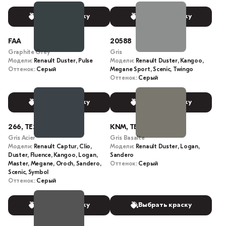
Выбрать краску
Выбрать краску
FAA
20588
Graphite Grey
Gris
Модели:
Renault Duster, Pulse
Модели:
Renault Duster, Kangoo,
Оттенок:
Серый
Megane Sport, Scenic, Twingo
Оттенок:
Серый
Выбрать краску
Выбрать краску
266, TE266, TED266
KNM, TEKNM
Gris Acier
Gris Basalte
Модели:
Renault Captur, Clio,
Модели:
Renault Duster, Logan,
Duster, Fluence, Kangoo, Logan,
Sandero
Master, Megane, Oroch, Sandero,
Оттенок:
Серый
Scenic, Symbol
Оттенок:
Серый
Выбрать краску
Выбрать краску