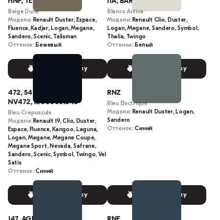
HNP, TEHNP
11A, BAR, R100514438
Beige Dune
Blanco Artica
Модели:
Renault Duster, Espace,
Модели:
Renault Clio, Duster,
Fluence, Kadjar, Logan, Megane,
Logan, Megane, Sandero, Symbol,
Sandero, Scenic, Talisman
Thalia, Twingo
Оттенок:
Бежевый
Оттенок:
Белый
Выбрать краску
Выбрать краску
472, 5472, P-452, ACR,
RNZ
NV472, R1000601845
Bleu Electrique
Модели:
Renault Duster, Logan,
Bleu Crepuscule
Sandero
Модели:
Renault 19, Clio, Duster,
Оттенок:
Синий
Espace, Fluence, Kangoo, Laguna,
Logan, Megane, Megane Coupe,
Megane Sport, Nevada, Safrane,
Sandero, Scenic, Symbol, Twingo, Vel
Satis
Оттенок:
Синий
Выбрать краску
Выбрать краску
J47, AGR, TEJ47
RNF