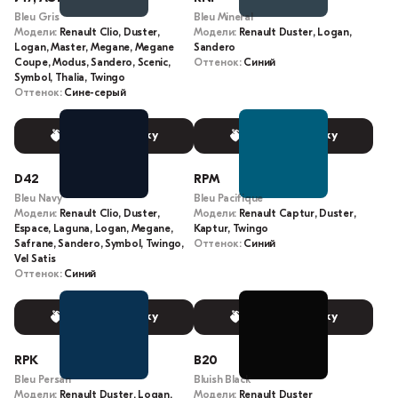
Bleu Gris
Bleu Mineral
Модели:
Renault Clio, Duster,
Модели:
Renault Duster, Logan,
Logan, Master, Megane, Megane
Sandero
Coupe, Modus, Sandero, Scenic,
Оттенок:
Синий
Symbol, Thalia, Twingo
Оттенок:
Сине-серый
Выбрать краску
Выбрать краску
D42
RPM
Bleu Navy
Bleu Pacifique
Модели:
Renault Clio, Duster,
Модели:
Renault Captur, Duster,
Espace, Laguna, Logan, Megane,
Kaptur, Twingo
Safrane, Sandero, Symbol, Twingo,
Оттенок:
Синий
Vel Satis
Оттенок:
Синий
Выбрать краску
Выбрать краску
RPK
B20
Bleu Persan
Bluish Black
Модели:
Renault Duster, Logan,
Модели:
Renault Duster