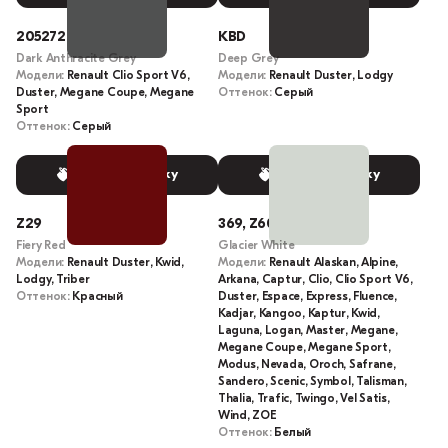
205272
KBD
Dark Anthracite Grey
Deep Grey
Модели:
Renault Clio Sport V6,
Модели:
Renault Duster, Lodgy
Duster, Megane Coupe, Megane
Оттенок:
Серый
Sport
Оттенок:
Серый
Выбрать краску
Выбрать краску
Z29
369, Z60, OV369, 0369
Fiery Red
Glacier White
Модели:
Renault Duster, Kwid,
Модели:
Renault Alaskan, Alpine,
Lodgy, Triber
Arkana, Captur, Clio, Clio Sport V6,
Оттенок:
Красный
Duster, Espace, Express, Fluence,
Kadjar, Kangoo, Kaptur, Kwid,
Laguna, Logan, Master, Megane,
Megane Coupe, Megane Sport,
Modus, Nevada, Oroch, Safrane,
Sandero, Scenic, Symbol, Talisman,
Thalia, Trafic, Twingo, Vel Satis,
Wind, ZOE
Оттенок:
Белый