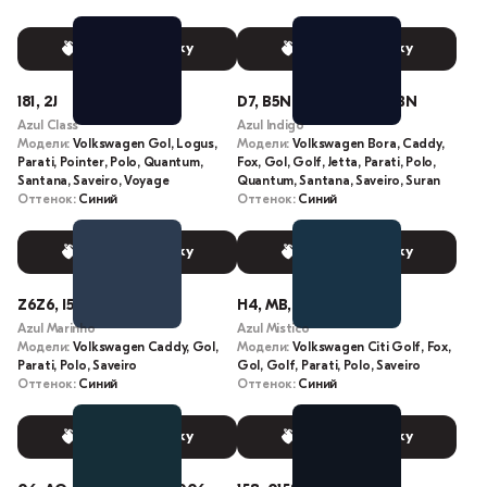
Выбрать краску
Выбрать краску
181, 2J
D7, B5N, 7D7D, LB5N, 5BN
Azul Class
Azul Indigo
Модели:
Volkswagen Gol, Logus,
Модели:
Volkswagen Bora, Caddy,
Parati, Pointer, Polo, Quantum,
Fox, Gol, Golf, Jetta, Parati, Polo,
Santana, Saveiro, Voyage
Quantum, Santana, Saveiro, Suran
Оттенок:
Синий
Оттенок:
Синий
Выбрать краску
Выбрать краску
Z6Z6, I5L, LI5L
H4, MB, H4H4, LE5S
Azul Marinho
Azul Mistico
Модели:
Volkswagen Caddy, Gol,
Модели:
Volkswagen Citi Golf, Fox,
Parati, Polo, Saveiro
Gol, Golf, Parati, Polo, Saveiro
Оттенок:
Синий
Оттенок:
Синий
Выбрать краску
Выбрать краску