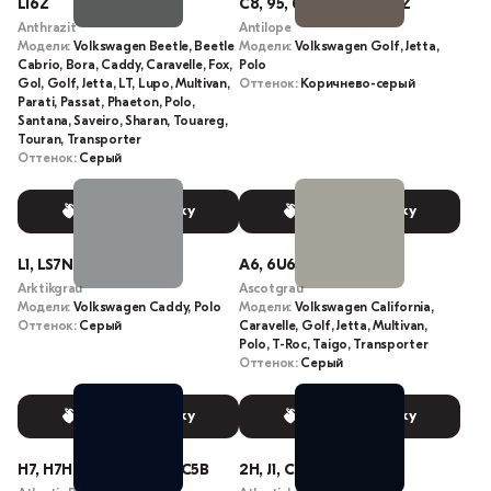
L16Z
C8, 95, 095, 0095, LA8Z
Anthrazit
Antilope
Модели:
Volkswagen Beetle, Beetle
Модели:
Volkswagen Golf, Jetta,
Cabrio, Bora, Caddy, Caravelle, Fox,
Polo
Gol, Golf, Jetta, LT, Lupo, Multivan,
Оттенок:
Коричнево-серый
Parati, Passat, Phaeton, Polo,
Santana, Saveiro, Sharan, Touareg,
Touran, Transporter
Оттенок:
Серый
Выбрать краску
Выбрать краску
L1, LS7N, 9098
A6, 6U6U, 9719, LA7A
Arktikgrau
Ascotgrau
Модели:
Volkswagen Caddy, Polo
Модели:
Volkswagen California,
Оттенок:
Серый
Caravelle, Golf, Jetta, Multivan,
Polo, T-Roc, Taigo, Transporter
Оттенок:
Серый
Выбрать краску
Выбрать краску
H7, H7H7, C5B, LC5B, L-C5B
2H, J1, C5H, LC5H, J1J1