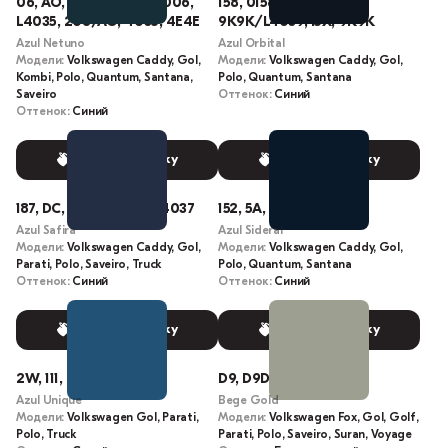
06, AO, 208, 006, 6, 0006,
158, 0158, L4039, 4039,
L4035, 208/AO, 4035, 4E4E
9K9K/L4039, I5X, 9K9K
Azul Netuno
Azul Orbital
Модели:
Volkswagen Caddy, Gol,
Модели:
Volkswagen Caddy, Gol,
Kombi, Polo, Quantum, Santana,
Polo, Quantum, Santana
Saveiro
Оттенок:
Синий
Оттенок:
Синий
Выбрать краску
Выбрать краску
187, DC, 4X4X, 4037, L4037
152, 5A, 0152
Azul Safira
Azul Sideral
Модели:
Volkswagen Caddy, Gol,
Модели:
Volkswagen Caddy, Gol,
Parati, Polo, Saveiro, Truck
Polo, Quantum, Santana
Оттенок:
Синий
Оттенок:
Синий
Выбрать краску
Выбрать краску
2W, 111, 0111, 5D5D
D9, D9D9, LE1S, E1S
Azul Unique
Bege Gold
Модели:
Volkswagen Gol, Parati,
Модели:
Volkswagen Fox, Gol, Golf,
Polo, Truck
Parati, Polo, Saveiro, Suran, Voyage