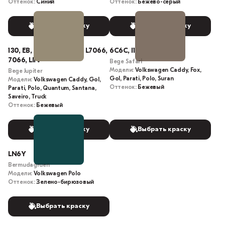
Оттенок:
Синий
Оттенок:
Бежево-серый
Выбрать краску
Выбрать краску
130, EB, 0130, I1V, 7K7K, L7066,
6C6C, I1R
7066, LI1V
Bege Safari
Модели:
Volkswagen Caddy, Fox,
Bege Jupiter
Gol, Parati, Polo, Suran
Модели:
Volkswagen Caddy, Gol,
Оттенок:
Бежевый
Parati, Polo, Quantum, Santana,
Saveiro, Truck
Оттенок:
Бежевый
Выбрать краску
Выбрать краску
LN6Y
Bermudagruen
Модели:
Volkswagen Polo
Оттенок:
Зелено-бирюзовый
Выбрать краску