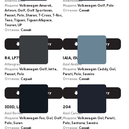
Atlantic Blue
Atlanticblau
Модели:
Volkswagen Amarok,
Модели:
Volkswagen Golf, Polo
Arteon, Golf, Golf Sportsvan,
Оттенок:
Синий
Passat, Polo, Sharan, T-Cross, T-Roc,
Taos, Tiguan, Tiguan Allspace,
Touran, UP
Оттенок:
Синий
Выбрать краску
Выбрать краску
R4, LP7V
1A1A, I5U
Atlasgrau
Azul Andino
Модели:
Volkswagen Golf, Jetta,
Модели:
Volkswagen Caddy, Gol,
Passat, Polo
Parati, Polo, Saveiro
Оттенок:
Серый
Оттенок:
Синий
Выбрать краску
Выбрать краску
3D3D, LJ5P, J5P
204
Azul Boreal
Azul Cancun
Модели:
Volkswagen Fox, Gol, Golf,
Модели:
Volkswagen Gol, Parati,
Polo, Suran
Polo, Santana, Saveiro
Оттенок:
Синий
Оттенок:
Синий