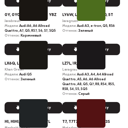
Выбрать краску
Выбрать краску
0Y, 0Y0Y, LY8Z, L-Y8Z, Y8Z
LY6W, L-Y6W, Y6W, Q0, 5T
Javabraun
Javagruen
Модели:
Audi A6, A6 Allroad
Модели:
Audi A3, e-tron, Q5, RS6
Quattro, A7, Q5, RS7, S6, S7, SQ5
Оттенок:
Зеленый
Оттенок:
Коричневый
Выбрать краску
Выбрать краску
LX6Q, L-X6Q, X6Q, E6
LZ7L, 1R, 1R1R, Z7L
Khan Green
Lavagrau
Модели:
Audi Q5
Модели:
Audi A3, A4, A4 Allroad
Оттенок:
Зеленый
Quattro, A5, A6, A6 Allroad
Quattro, A8, Q5, Q7, R8, RS4, RS5,
RS8, S4, S5, SQ5
Оттенок:
Серый
Выбрать краску
Выбрать краску
H1, H1H1, X7L, LX7L, L-X7L
T7, T7T7, Y3S, LY3S, L-Y3S
Manhattangrau
Matadorrot