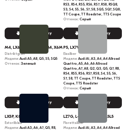
RS3, RS4, RS5, RS6, RS7, RS8, RSQ8,
S3, S4, S5, S6, S7, S8, SQ5, SQ7, SQ8,
TT Coupe, TT Roadster, TTS Coupe
Оттенок:
Серый
Выбрать краску
Выбрать краску
M4, LX6M, L-X6M, M4M4, X6M
P5, LX7W, P5P5, X7W
Distriktgrun
Eissilber
Модели:
Audi A5, A8, Q5, S5, SQ5
Модели:
Audi A1, A3, A4, A4 Allroad
Оттенок:
Зеленый
Quattro, A5, A6, A6 Allroad
Quattro, A7, A8, Q2, Q3, Q5, Q7, R8,
RS4, RS5, RS6, RS7, RS8, S4, S5, S6,
S7, S8, TT Coupe, TT Roadster, TTS
Coupe, TTS Roadster
Оттенок:
Серый
Выбрать краску
Выбрать краску
LX5P, K0, X5P
LZ7G, L-Z7G, L5, Z7G, L5L5
Estorilblau
Florettsilber
Модели:
Audi A3, A6, A7, Q5, R8,
Модели:
Audi A1, A3, A4, A4 Allroad