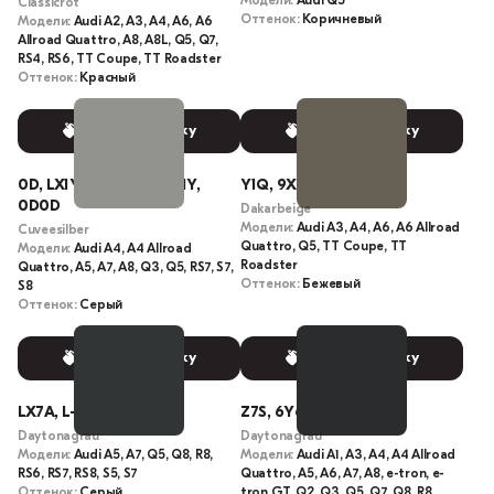
Модели:
Audi Q5
Classicrot
Оттенок:
Коричневый
Модели:
Audi A2, A3, A4, A6, A6
Allroad Quattro, A8, A8L, Q5, Q7,
RS4, RS6, TT Coupe, TT Roadster
Оттенок:
Красный
Выбрать краску
Выбрать краску
0D, LX1Y, OD, ODOD, X1Y,
Y1Q, 9X, LY1Q
0D0D
Dakarbeige
Модели:
Audi A3, A4, A6, A6 Allroad
Cuveesilber
Quattro, Q5, TT Coupe, TT
Модели:
Audi A4, A4 Allroad
Roadster
Quattro, A5, A7, A8, Q3, Q5, RS7, S7,
Оттенок:
Бежевый
S8
Оттенок:
Серый
Выбрать краску
Выбрать краску
LX7A, L-X7A, I6, X7A
Z7S, 6Y6Y, 6Y, LZ7S
Daytonagrau
Daytonagrau
Модели:
Audi A5, A7, Q5, Q8, R8,
Модели:
Audi A1, A3, A4, A4 Allroad
RS6, RS7, RS8, S5, S7
Quattro, A5, A6, A7, A8, e-tron, e-
Оттенок:
Серый
tron GT, Q2, Q3, Q5, Q7, Q8, R8,