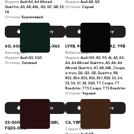
Модели:
Audi A4, A4 Allroad
Модели:
Audi A8, Q5
Quattro, A5, A8, A8L, Q5, Q7, Q8, S5,
Оттенок:
Серый
S8
Оттенок:
Коричневый
Выбрать краску
Выбрать краску
6G, 6G6G, X6S, LX6S, L-X6S
LY9B, 9004, A2, A1, A2A2, Y9B
Azorengruen
Brillantschwarz
Модели:
Audi Q5, SQ5
Модели:
Audi 100, 80, 90, A1, A2, A3,
Оттенок:
Зеленый
A4, A4 Allroad Quattro, A5, A6, A6
Allroad Quattro, A7, A8, A8L, Coupe,
e-tron, Q2, Q3, Q5, Quattro, R8,
RS3, RS4, RS5, RS6, RS7, RS8, S3, S4,
S5, S6, S7, S8, SQ5, TT Coupe, TT
Roadster, TTS Coupe, TTS Roadster
Оттенок:
Черный
Выбрать краску
Выбрать краску
33-0001, LQ81, ALD092Q81,
C6, Y8P, LY8P, L-Y8P
FQ33-0001
Copper Brown