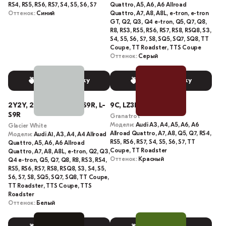
RS4, RS5, RS6, RS7, S4, S5, S6, S7
Quattro, A5, A6, A6 Allroad
Оттенок:
Синий
Quattro, A7, A8, A8L, e-tron, e-tron
GT, Q2, Q3, Q4 e-tron, Q5, Q7, Q8,
R8, RS3, RS5, RS6, RS7, RS8, RSQ8, S3,
S4, S5, S6, S7, S8, SQ5, SQ7, SQ8, TT
Coupe, TT Roadster, TTS Coupe
Оттенок:
Серый
Выбрать краску
Выбрать краску
2Y2Y, 2Y, 91333, S9R, LS9R, L-
9C, LZ3F, L-Z3F, Z3F
S9R
Granatrot
Модели:
Audi A3, A4, A5, A6, A6
Glacier White
Allroad Quattro, A7, A8, Q5, Q7, RS4,
Модели:
Audi A1, A3, A4, A4 Allroad
RS5, RS6, RS7, S4, S5, S6, S7, TT
Quattro, A5, A6, A6 Allroad
Coupe, TT Roadster
Quattro, A7, A8, A8L, e-tron, Q2, Q3,
Оттенок:
Красный
Q4 e-tron, Q5, Q7, Q8, R8, RS3, RS4,
RS5, RS6, RS7, RS8, RSQ8, S3, S4, S5,
S6, S7, S8, SQ5, SQ7, SQ8, TT Coupe,
TT Roadster, TTS Coupe, TTS
Roadster
Оттенок:
Белый