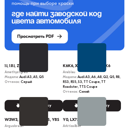
1J, 1J1J, Z4X, LZ4X
K6K6, X5J, LX5J, L-X5J, K6
Amethystgrau
Arablau
Модели:
Audi A3, A5, Q5
Модели:
Audi A3, A6, A8, Q2, Q5, R8,
Оттенок:
Серый
RS3, RS5, S3, TT Coupe, TT
Roadster, TTS Coupe
Оттенок:
Синий
Выбрать краску
Выбрать краску
W3W3, W3, LY8S, L-Y8S, Y8S
Y0, LX7S, X7S
Argusbraun
Arktissilber