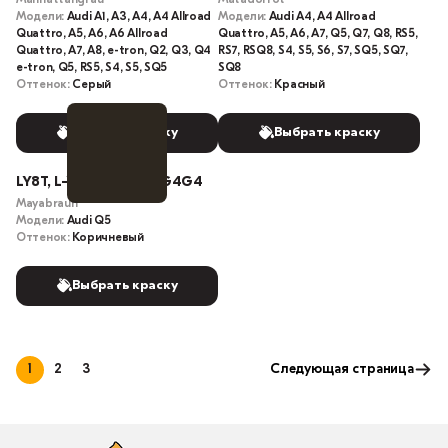
Модели:
Audi A1, A3, A4, A4 Allroad
Модели:
Audi A4, A4 Allroad
Quattro, A5, A6, A6 Allroad
Quattro, A5, A6, A7, Q5, Q7, Q8, RS5,
Quattro, A7, A8, e-tron, Q2, Q3, Q4
RS7, RSQ8, S4, S5, S6, S7, SQ5, SQ7,
e-tron, Q5, RS5, S4, S5, SQ5
SQ8
Оттенок:
Серый
Оттенок:
Красный
Выбрать краску
Выбрать краску
LY8T, L-Y8T, G4, Y8T, G4G4
Mayabraun
Модели:
Audi Q5
Оттенок:
Коричневый
Выбрать краску
1
2
3
Следующая страница