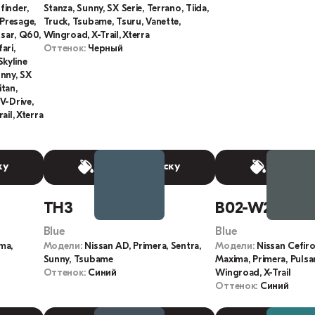
finder,
Stanza, Sunny, SX Serie, Terrano, Tiida,
, Presage,
Truck, Tsubame, Tsuru, Vanette,
lsar, Q60,
Wingroad, X-Trail, Xterra
ari,
Оттенок:
Черный
Skyline
unny, SX
itan,
V-Drive,
ail, Xterra
ку
Выбрать краску
Выбрать
TH3
B02-W2
Blue
Blue
ma,
Модели:
Nissan AD, Primera, Sentra,
Модели:
Nissan Cefiro,
Sunny, Tsubame
Maxima, Primera, Pulsar
Оттенок:
Синий
Wingroad, X-Trail
Оттенок:
Синий