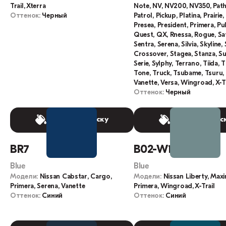
Trail, Xterra
Note, NV, NV200, NV350, Path
Оттенок:
Черный
Patrol, Pickup, Platina, Prairie
Presea, President, Primera, Pu
Quest, QX, Rnessa, Rogue, Saf
Sentra, Serena, Silvia, Skyline, 
Crossover, Stagea, Stanza, S
Serie, Sylphy, Terrano, Tiida, T
Tone, Truck, Tsubame, Tsuru, 
Vanette, Versa, Wingroad, X-Tr
Оттенок:
Черный
Выбрать краску
Выбрать крас
BR7
B02-W1
Blue
Blue
Модели:
Nissan Cabstar, Cargo,
Модели:
Nissan Liberty, Maxi
Primera, Serena, Vanette
Primera, Wingroad, X-Trail
Оттенок:
Синий
Оттенок:
Синий