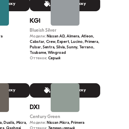
 краску
Выбрать краску
KG1
Blueish Silver
ra
Модели:
Nissan AD, Almera, Atleon,
Cabstar, Crew, Expert, Lucino, Primera,
Pulsar, Sentra, Silvia, Sunny, Terrano,
Tsubame, Wingroad
Оттенок:
Серый
 краску
Выбрать краску
DX1
Century Green
, Dualis, Micra,
Модели:
Nissan Micra, Primera
era, Qashqai
Оттенок:
Зелено-серый