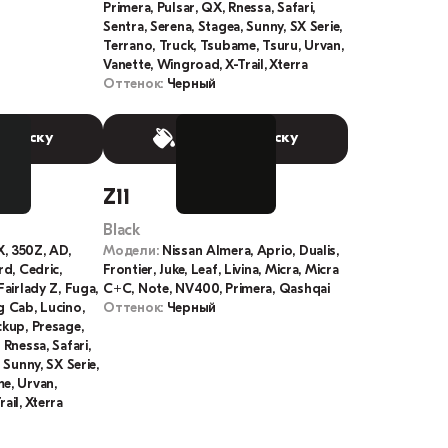
Primera, Pulsar, QX, Rnessa, Safari,
Sentra, Serena, Stagea, Sunny, SX Serie,
Terrano, Truck, Tsubame, Tsuru, Urvan,
Vanette, Wingroad, X-Trail, Xterra
Оттенок:
Черный
 краску
Выбрать краску
Z11
Black
X, 350Z, AD,
Модели:
Nissan Almera, Aprio, Dualis,
rd, Cedric,
Frontier, Juke, Leaf, Livina, Micra, Micra
Fairlady Z, Fuga,
C+C, Note, NV400, Primera, Qashqai
g Cab, Lucino,
Оттенок:
Черный
ckup, Presage,
 Rnessa, Safari,
 Sunny, SX Serie,
e, Urvan,
ail, Xterra