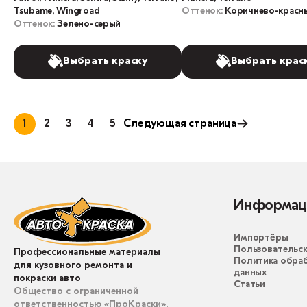
Tsubame, Wingroad
Оттенок:
Коричнево-красн
Оттенок:
Зелено-серый
Выбрать краску
Выбрать крас
1
2
3
4
5
Следующая страница
Информац
Импортёры
Пользовательск
Профессиональные материалы
Политика обра
для кузовного ремонта и
данных
покраски авто
Статьи
Общество с ограниченной
ответственностью «ПроКраски».