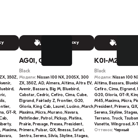
ку
Выбрать краску
Выбрать
AG01, G01, G01-1
K01-M2
Black
Black
ZX, 350Z,
Модели:
Nissan 100 NX, 200SX, 300
Модели:
Nissan 100 N
venir,
ZX, 350Z, AD, Almera, Altima, Altra EV,
Altima, Bassara, Bluebi
luebird,
Avenir, Bassara, Big M, Bluebird,
Cefiro, Cima, Elgrand, 
ric,
Cabstar, Cedric, Cefiro, Cima, Cube,
G20, Gloria, GT-R, Kin
is,
Elgrand, Fairlady Z, Frontier, G20,
M45, Maxima, Micra, Pi
ntier,
Gloria, King Cab, Laurel, Lucino, March,
President, Primera, QX,
na, GT-R,
Maxima, Micra, Murano, Navara,
Serena, Skyline, Stagea,
Cab,
Pathfinder, Patrol, Pickup, Platina,
Terrano, Truck, Tsubam
iberty,
Prairie, Presage, Presea, President,
Vanette, Wingroad, X-Tr
h, Maxima,
Primera, Pulsar, QX, Rnessa, Safari,
Оттенок:
Черный
Navara,
Sentra, Serena, Silvia, Skyline, Stagea,