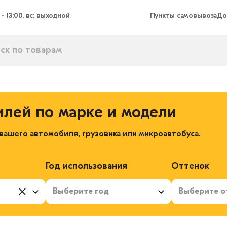
 - 13:00, вс: выходной
Пункты самовывоза
До
илей по марке и модели
ашего автомобиля, грузовика или микроавтобуса.
Год использования
Оттенок
Выберите год
Выберите о