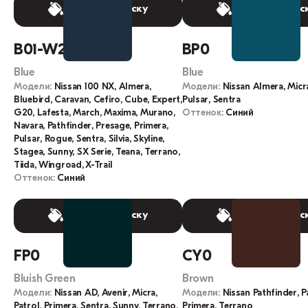
Выбрать краску
Выбрать крас
B01-W2
BP0
Blue
Blue
Модели:
Nissan 100 NX, Almera,
Модели:
Nissan Almera, Micra
Bluebird, Caravan, Cefiro, Cube, Expert,
Pulsar, Sentra
G20, Lafesta, March, Maxima, Murano,
Оттенок:
Синий
Navara, Pathfinder, Presage, Primera,
Pulsar, Rogue, Sentra, Silvia, Skyline,
Stagea, Sunny, SX Serie, Teana, Terrano,
Tiida, Wingroad, X-Trail
Оттенок:
Синий
Выбрать краску
Выбрать крас
FP0
CY0
Bluish Green
Brown
Модели:
Nissan AD, Avenir, Micra,
Модели:
Nissan Pathfinder, P
Patrol, Primera, Sentra, Sunny, Terrano,
Primera, Terrano