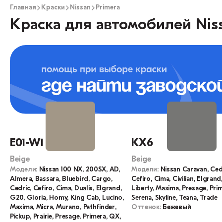
Главная
Краски
Nissan
Primera
Краска для автомобилей Niss
E01-W1
KX6
Beige
Beige
Модели:
Nissan 100 NX, 200SX, AD,
Модели:
Nissan Caravan, Ced
Almera, Bassara, Bluebird, Cargo,
Cefiro, Cima, Civilian, Elgrand
Cedric, Cefiro, Cima, Dualis, Elgrand,
Liberty, Maxima, Presage, Prim
G20, Gloria, Homy, King Cab, Lucino,
Serena, Skyline, Teana, Trade
Maxima, Micra, Murano, Pathfinder,
Оттенок:
Бежевый
Pickup, Prairie, Presage, Primera, QX,