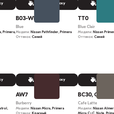
ку
Выбрать краску
Выбрать
B03-W1
TT0
Blue
Blue Clair
, Primera,
Модели:
Nissan Pathfinder, Primera
Модели:
Nissan Prime
Оттенок:
Синий
Оттенок:
Синий
ку
Выбрать краску
Выбрать
AW7
BC30, C30
Burberry
Cafe Latte
atrol,
Модели:
Nissan Micra, Primera
Модели:
Nissan Almera
Оттенок:
Красный
Micra C+C, Note, Prim