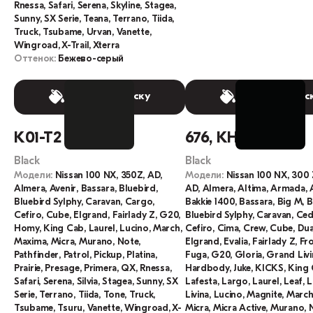
Rnessa, Safari, Serena, Skyline, Stagea,
Sunny, SX Serie, Teana, Terrano, Tiida,
Truck, Tsubame, Urvan, Vanette,
Wingroad, X-Trail, Xterra
Оттенок:
Бежево-серый
Выбрать краску
Выбрать крас
K01-T2
676, KH3, KH3S
Black
Black
Модели:
Nissan 100 NX, 350Z, AD,
Модели:
Nissan 100 NX, 300 
Almera, Avenir, Bassara, Bluebird,
AD, Almera, Altima, Armada, A
Bluebird Sylphy, Caravan, Cargo,
Bakkie 1400, Bassara, Big M, B
Cefiro, Cube, Elgrand, Fairlady Z, G20,
Bluebird Sylphy, Caravan, Ced
Homy, King Cab, Laurel, Lucino, March,
Cefiro, Cima, Crew, Cube, Dual
Maxima, Micra, Murano, Note,
Elgrand, Evalia, Fairlady Z, Fro
Pathfinder, Patrol, Pickup, Platina,
Fuga, G20, Gloria, Grand Livi
Prairie, Presage, Primera, QX, Rnessa,
Hardbody, Juke, KICKS, King 
Safari, Serena, Silvia, Stagea, Sunny, SX
Lafesta, Largo, Laurel, Leaf, L
Serie, Terrano, Tiida, Tone, Truck,
Livina, Lucino, Magnite, Marc
Tsubame, Tsuru, Vanette, Wingroad, X-
Micra, Micra Active, Murano, 