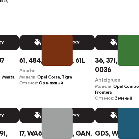
okka,
ку
Выбрать краску
Выбрать
07
61, 484, 061, 0061, 61L
36, 371, 036, E
0036
Apache
, Manta,
Модели:
Opel Corsa, Tigra
Apfelgruen
Оттенок:
Оранжевый
Модели:
Opel Combo,
Frontera
Оттенок:
Зеленый
ку
Выбрать краску
Выбрать
91,
17, WA636R, 636R, GAN,
GDS, WA445Y,