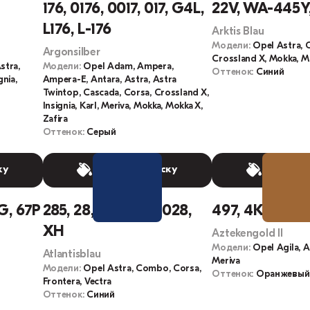
176, 0176, 0017, 017, G4L,
22V, WA-445Y,
L176, L-176
Arktis Blau
Модели:
Opel Astra, 
Argonsilber
Crossland X, Mokka, M
stra,
Модели:
Opel Adam, Ampera,
Оттенок:
Синий
nia,
Ampera-E, Antara, Astra, Astra
Twintop, Cascada, Corsa, Crossland X,
Insignia, Karl, Meriva, Mokka, Mokka X,
Zafira
Оттенок:
Серый
ку
Выбрать краску
Выбрать
1G, 67P
285, 28, 28L, 28U, 028,
497, 4KU, 40E
XH
Aztekengold II
Модели:
Opel Agila, A
Atlantisblau
Meriva
Модели:
Opel Astra, Combo, Corsa,
Оттенок:
Оранжевый
Frontera, Vectra
Оттенок:
Синий