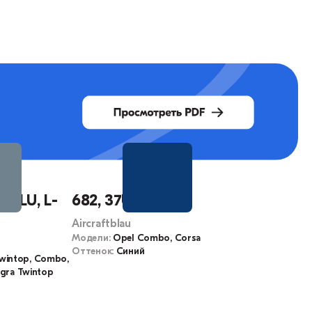
, 0LU, L-
682, 37U, 18L
Aircraftblau
Модели:
Opel Combo, Corsa
Оттенок:
Синий
Twintop, Combo,
Tigra Twintop