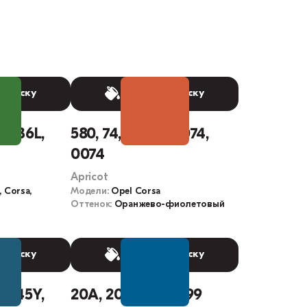
 краску
Выбрать краску
M, 36L,
580, 74, 74L, NZ, 074,
0074
Apricot
 Corsa,
Модели:
Opel Corsa
Оттенок:
Оранжево-фиолетовый
 краску
Выбрать краску
 445Y,
20A, 20U, 24L, B199