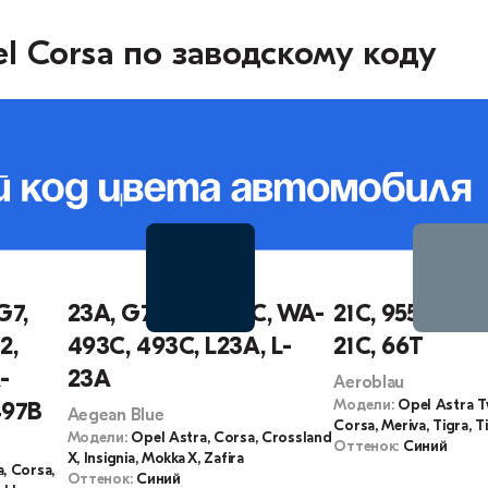
l Corsa по заводскому коду
G7,
23A, G7I, WA493C, WA-
21C, 955L, 4MU
2,
493C, 493C, L23A, L-
21C, 66T
-
23A
Aeroblau
Модели:
Opel Astra 
497B
Aegean Blue
Corsa, Meriva, Tigra, 
Модели:
Opel Astra, Corsa, Crossland
Оттенок:
Синий
X, Insignia, Mokka X, Zafira
, Corsa,
Оттенок:
Синий