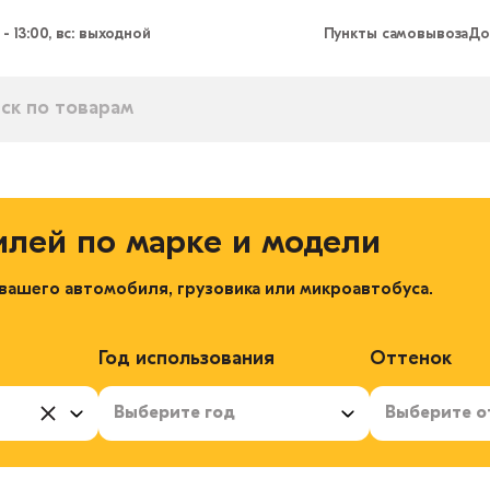
 - 13:00, вс: выходной
Пункты самовывоза
До
илей по марке и модели
ашего автомобиля, грузовика или микроавтобуса.
Год использования
Оттенок
Выберите год
Выберите о