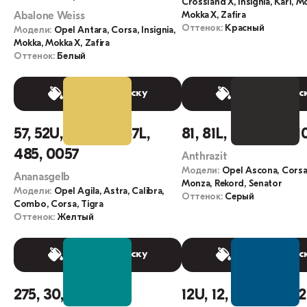
Crossland X, Insignia, Karl, M
Mokka X, Zafira
Abalone Weiss
Оттенок:
Красный
Модели:
Opel Antara, Corsa, Insignia,
Mokka, Mokka X, Zafira
Оттенок:
Белый
Выбрать краску
Выбрать крас
57, 52U, YG, 057, 57L,
81, 81L, 107, 081, 01
485, 0057
Anthrazit
Модели:
Opel Ascona, Corsa
Ananasgelb
Monza, Rekord, Senator
Модели:
Opel Agila, Astra, Calibra,
Оттенок:
Серый
Combo, Corsa, Tigra
Оттенок:
Желтый
Выбрать краску
Выбрать крас
275, 30, 30L, 030
12U, 12, 12L, 645F, 2