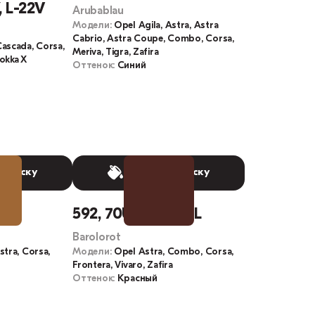
 L-22V
Arubablau
Модели:
Opel Agila, Astra, Astra
Cabrio, Astra Coupe, Combo, Corsa,
Cascada, Corsa,
Meriva, Tigra, Zafira
okka X
Оттенок:
Синий
 краску
Выбрать краску
592, 70U, 44H, 99L
Barolorot
stra, Corsa,
Модели:
Opel Astra, Combo, Corsa,
Frontera, Vivaro, Zafira
Оттенок:
Красный