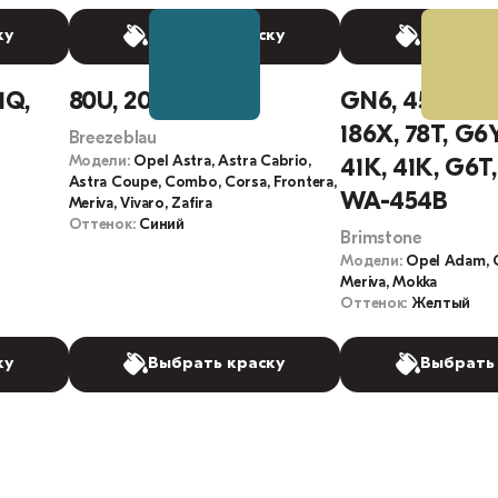
ку
Выбрать краску
Выбрать
1Q,
80U, 20N, 04L
GN6, 454B, W
186X, 78T, G6Y
Breezeblau
Модели:
Opel Astra, Astra Cabrio,
41K, 41K, G6T
Astra Coupe, Combo, Corsa, Frontera,
WA-454B
Meriva, Vivaro, Zafira
Оттенок:
Синий
Brimstone
Модели:
Opel Adam, C
Meriva, Mokka
Оттенок:
Желтый
ку
Выбрать краску
Выбрать