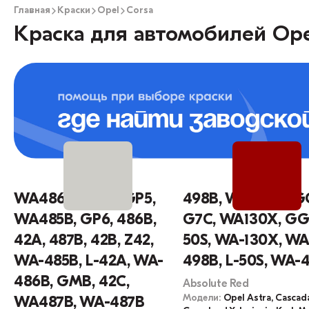
Главная
Краски
Opel
Corsa
Краска для автомобилей Ope
WA486B, 485B, GP5,
498B, WA498B, G
WA485B, GP6, 486B,
G7C, WA130X, GG
42A, 487B, 42B, Z42,
50S, WA-130X, WA
WA-485B, L-42A, WA-
498B, L-50S, WA-
486B, GMB, 42C,
Absolute Red
Модели:
Opel Astra, Cascada
WA487B, WA-487B