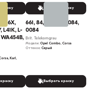
 краску
Выбрать краску
A186X,
661, 84, 91U, 84L, 084,
, L41K, L-
0084
, WA454B,
Brit. Telekomgrau
Модели:
Opel Combo, Corsa
Оттенок:
Серый
orsa, Karl,
 краску
Выбрать краску