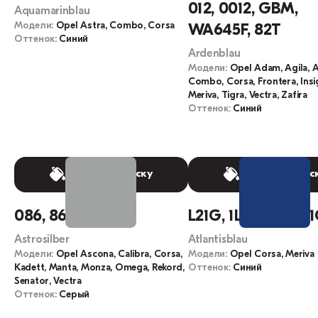
012, 0012, GBM,
Aquamarinblau
Модели:
Opel Astra, Combo, Corsa
WA645F, 82T
Оттенок:
Синий
Ardenblau
Модели:
Opel Adam, Agila, A
Combo, Corsa, Frontera, Insig
Meriva, Tigra, Vectra, Zafira
Оттенок:
Синий
Выбрать краску
Выбрать крас
086, 86, 86L, 128
L21G, 1LU, 644F, 2
Astrosilber
Atlantisblau
Модели:
Opel Ascona, Calibra, Corsa,
Модели:
Opel Corsa, Meriva
Kadett, Manta, Monza, Omega, Rekord,
Оттенок:
Синий
Senator, Vectra
Оттенок:
Серый