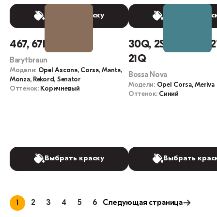
Выбрать краску
Выбрать крас
467, 67L
30Q, 2SU, 284L, L2
21Q
Barytbraun
Модели:
Opel Ascona, Corsa, Manta,
Bossa Nova
Monza, Rekord, Senator
Модели:
Opel Corsa, Meriva
Оттенок:
Коричневый
Оттенок:
Синий
Выбрать краску
Выбрать крас
1
2
3
4
5
6
Следующая страница