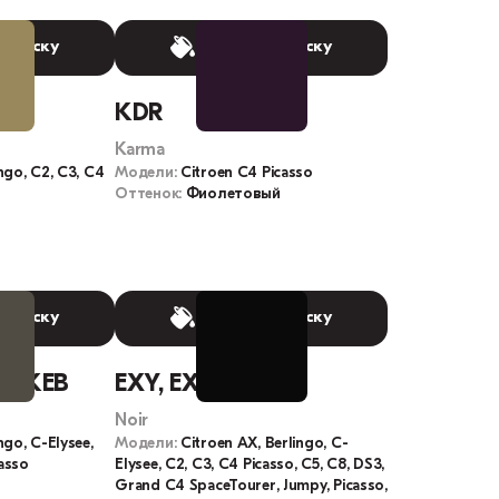
 краску
Выбрать краску
KDR
Karma
ngo, C2, C3, C4
Модели:
Citroen C4 Picasso
Оттенок:
Фиолетовый
 краску
Выбрать краску
8, KEB
EXY, EXYB, P0XY
Noir
ngo, C-Elysee,
Модели:
Citroen AX, Berlingo, C-
casso
Elysee, C2, C3, C4 Picasso, C5, C8, DS3,
Grand C4 SpaceTourer, Jumpy, Picasso,