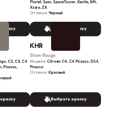
Pluriel, Saxo, SpaceTourer, Xantia, XM,
Xsara, ZX
Оттенок:
Черный
 краску
Выбрать краску
D
KHR
Show Rouge
ngo, C2, C3, C4
Модели:
Citroen C4, C4 Picasso, DS4,
n, Picasso,
Picasso
Оттенок:
Красный
-серый
 краску
Выбрать краску