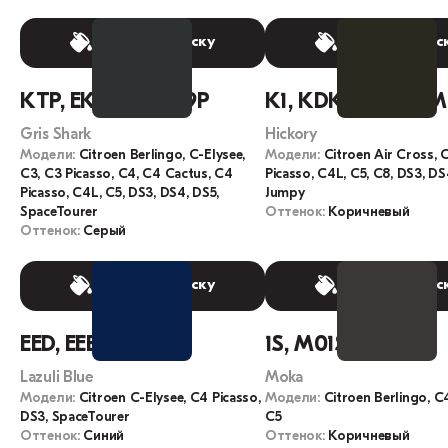
Выбрать краску
Выбрать крас
KTP, EKT, 9P, M09P
K1, KDK, M0KQ, 
Gris Shark
Hickory
Модели:
Citroen Berlingo, C-Elysee,
Модели:
Citroen Air Cross, 
C3, C3 Picasso, C4, C4 Cactus, C4
Picasso, C4L, C5, C8, DS3, DS
Picasso, C4L, C5, DS3, DS4, DS5,
Jumpy
SpaceTourer
Оттенок:
Коричневый
Оттенок:
Серый
Выбрать краску
Выбрать крас
EED, EEB, M0EB
1S, M01S, KKS
Lazuli Blue
Moka
Модели:
Citroen C-Elysee, C4 Picasso,
Модели:
Citroen Berlingo, C
DS3, SpaceTourer
C5
Оттенок:
Синий
Оттенок:
Коричневый