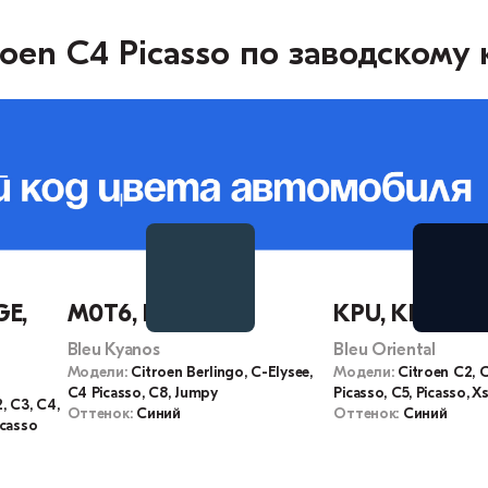
oen C4 Picasso по заводскому 
GE,
M0T6, KGQ
KPU, KPUD
Bleu Kyanos
Bleu Oriental
Модели:
Citroen Berlingo, C-Elysee,
Модели:
Citroen C2, 
C4 Picasso, C8, Jumpy
Picasso, C5, Picasso, X
, C3, C4,
Оттенок:
Синий
Оттенок:
Синий
icasso