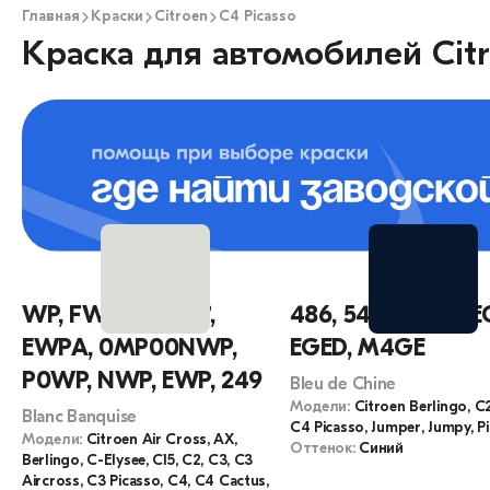
Главная
Краски
Citroen
C4 Picasso
Краска для автомобилей Citr
WP, FWP, 1160507,
486, 547, M0GE, E
EWPA, 0MP00NWP,
EGED, M4GE
P0WP, NWP, EWP, 249
Bleu de Chine
Модели:
Citroen Berlingo, C2
Blanc Banquise
C4 Picasso, Jumper, Jumpy, P
Модели:
Citroen Air Cross, AX,
Оттенок:
Синий
Berlingo, C-Elysee, C15, C2, C3, C3
Aircross, C3 Picasso, C4, C4 Cactus,