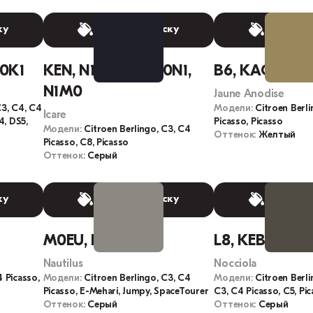
ку
Выбрать краску
Выбрать
M0K1
KEN, N1, KENC, M0N1,
B6, KAQ
N1M0
Jaune Anodise
C3, C4, C4
Модели:
Citroen Berli
Icare
4, DS5,
Picasso, Picasso
Модели:
Citroen Berlingo, C3, C4
Оттенок:
Желтый
Picasso, C8, Picasso
Оттенок:
Серый
ку
Выбрать краску
Выбрать
M0EU, EEU
L8, KEBC, M0L
Nautilus
Nocciola
4 Picasso,
Модели:
Citroen Berlingo, C3, C4
Модели:
Citroen Berli
Picasso, E-Mehari, Jumpy, SpaceTourer
C3, C4 Picasso, C5, Pi
Оттенок:
Серый
Оттенок:
Серый