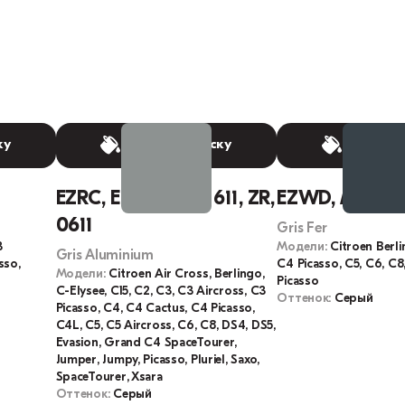
ку
Выбрать краску
Выбрать
EZRC, EZR, M0ZR, 611, ZR,
EZWD, M0ZW, 
0611
Gris Fer
3
Модели:
Citroen Berli
Gris Aluminium
sso,
C4 Picasso, C5, C6, C8
Модели:
Citroen Air Cross, Berlingo,
Picasso
C-Elysee, C15, C2, C3, C3 Aircross, C3
Оттенок:
Серый
Picasso, C4, C4 Cactus, C4 Picasso,
C4L, C5, C5 Aircross, C6, C8, DS4, DS5,
Evasion, Grand C4 SpaceTourer,
Jumper, Jumpy, Picasso, Pluriel, Saxo,
SpaceTourer, Xsara
Оттенок:
Серый