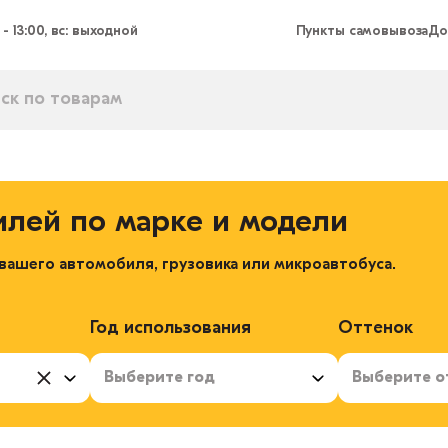
 - 13:00, вс: выходной
Пункты самовывоза
До
илей по марке и модели
ашего автомобиля, грузовика или микроавтобуса.
Год использования
Оттенок
Выберите год
Выберите о