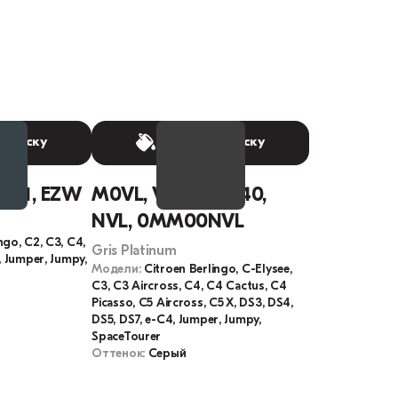
 краску
Выбрать краску
691, EZW
M0VL, VL, EVL, G40,
NVL, 0MM00NVL
ngo, C2, C3, C4,
Gris Platinum
, Jumper, Jumpy,
Модели:
Citroen Berlingo, C-Elysee,
C3, C3 Aircross, C4, C4 Cactus, C4
Picasso, C5 Aircross, C5 X, DS3, DS4,
DS5, DS7, e-C4, Jumper, Jumpy,
SpaceTourer
Оттенок:
Серый