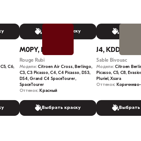
ку
Выбрать краску
Выбрать
M0PY, EPY
J4, KDDC, KD
Rouge Rubi
Sable Bivouac
 C5, C6,
Модели:
Citroen Air Cross, Berlingo,
Модели:
Citroen Berli
C3, C3 Picasso, C4, C4 Picasso, DS3,
Picasso, C5, C8, Evasio
DS4, Grand C4 SpaceTourer,
Pluriel, Xsara
SpaceTourer
Оттенок:
Коричнево
Оттенок:
Красный
ку
Выбрать краску
Выбрать