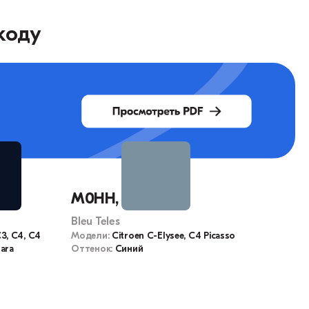
коду
M0HH, EHH
Bleu Teles
C3, C4, C4
Модели:
Citroen C-Elysee, C4 Picasso
sara
Оттенок:
Синий