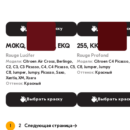
Выбрать краску
Выбрать крас
M0KQ, EKQD, KQ, EKQ
255, KKQ, M01Q
Rouge Lucifer
Rouge Profond
Модели:
Citroen Air Cross, Berlingo,
Модели:
Citroen C4 Picasso,
C2, C3, C3 Picasso, C4, C4 Picasso, C5,
C8, Jumper, Jumpy
C8, Jumper, Jumpy, Picasso, Saxo,
Оттенок:
Красный
Xantia, XM, Xsara
Оттенок:
Красный
Выбрать краску
Выбрать крас
1
2
Следующая страница