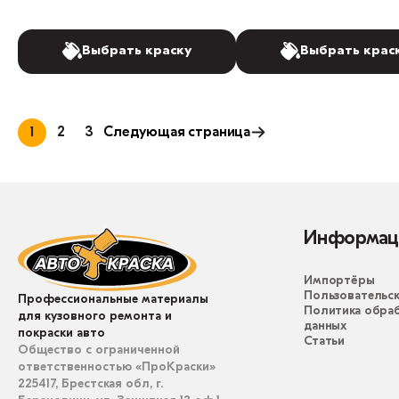
Выбрать краску
Выбрать крас
1
2
3
Следующая страница
Информац
Импортёры
Пользовательск
Профессиональные материалы
Политика обра
для кузовного ремонта и
данных
покраски авто
Статьи
Общество с ограниченной
ответственностью «ПроКраски»
225417, Брестская обл, г.