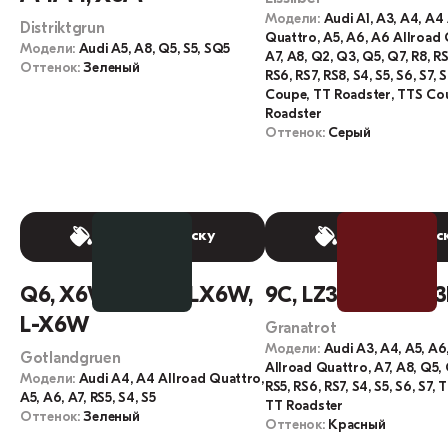
Модели:
Audi A1, A3, A4, A4
Distriktgrun
Quattro, A5, A6, A6 Allroad 
Модели:
Audi A5, A8, Q5, S5, SQ5
A7, A8, Q2, Q3, Q5, Q7, R8, RS
Оттенок:
Зеленый
RS6, RS7, RS8, S4, S5, S6, S7, 
Coupe, TT Roadster, TTS Co
Roadster
Оттенок:
Серый
Выбрать краску
Выбрать крас
Q6, X6W, Q6Q6, LX6W,
9C, LZ3F, L-Z3F, Z
L-X6W
Granatrot
Модели:
Audi A3, A4, A5, A6
Gotlandgruen
Allroad Quattro, A7, A8, Q5, 
Модели:
Audi A4, A4 Allroad Quattro,
RS5, RS6, RS7, S4, S5, S6, S7,
A5, A6, A7, RS5, S4, S5
TT Roadster
Оттенок:
Зеленый
Оттенок:
Красный