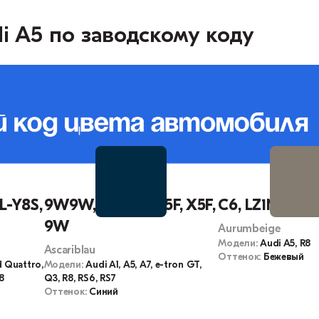
i A5 по заводскому коду
L-Y8S,
9W9W, LX5F, L-X5F, X5F,
C6, LZ1N, Z1N
9W
Aurumbeige
Модели:
Audi A5, R8
Ascariblau
Оттенок:
Бежевый
d Quattro,
Модели:
Audi A1, A5, A7, e-tron GT,
S8
Q3, R8, RS6, RS7
Оттенок:
Синий