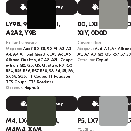
Выбрать краску
Выбрать крас
LY9B, 9004, A2, A1,
0D, LX1Y, OD, ODO
A2A2, Y9B
X1Y, 0D0D
Brillantschwarz
Cuveesilber
Модели:
Audi 100, 80, 90, A1, A2, A3,
Модели:
Audi A4, A4 Allroa
A4, A4 Allroad Quattro, A5, A6, A6
A5, A7, A8, Q3, Q5, RS7, S7, S8
Allroad Quattro, A7, A8, A8L, Coupe,
Оттенок:
Серый
e-tron, Q2, Q3, Q5, Quattro, R8, RS3,
RS4, RS5, RS6, RS7, RS8, S3, S4, S5, S6,
S7, S8, SQ5, TT Coupe, TT Roadster,
TTS Coupe, TTS Roadster
Оттенок:
Черный
Выбрать краску
Выбрать крас
M4, LX6M, L-X6M,
P5, LX7W, P5P5, 
M4M4, X6M
Eissilber