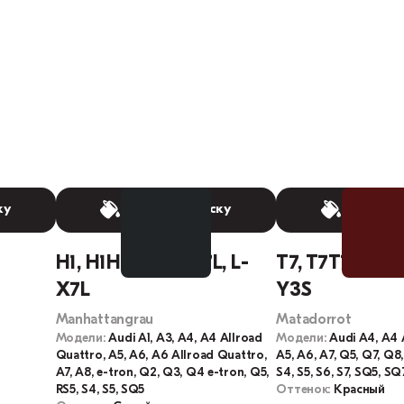
ку
Выбрать краску
Выбрать
H1, H1H1, X7L, LX7L, L-
T7, T7T7, Y3S, 
X7L
Y3S
Manhattangrau
Matadorrot
Модели:
Audi A1, A3, A4, A4 Allroad
Модели:
Audi A4, A4 
Quattro, A5, A6, A6 Allroad Quattro,
A5, A6, A7, Q5, Q7, Q8,
A7, A8, e-tron, Q2, Q3, Q4 e-tron, Q5,
S4, S5, S6, S7, SQ5, SQ
RS5, S4, S5, SQ5
Оттенок:
Красный