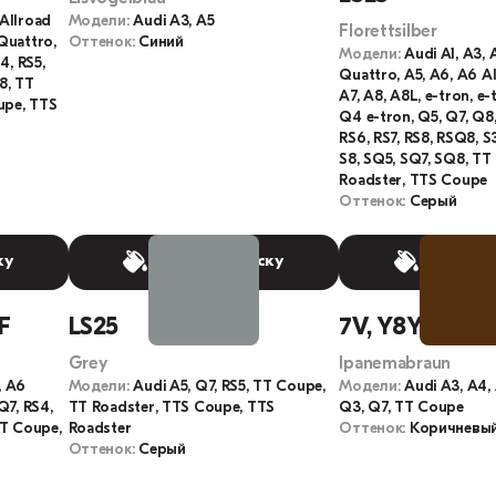
 Allroad
Модели:
Audi A3, A5
Florettsilber
Quattro,
Оттенок:
Синий
Модели:
Audi A1, A3, 
4, RS5,
Quattro, A5, A6, A6 A
S8, TT
A7, A8, A8L, e-tron, e
upe, TTS
Q4 e-tron, Q5, Q7, Q8,
RS6, RS7, RS8, RSQ8, S3,
S8, SQ5, SQ7, SQ8, TT
Roadster, TTS Coupe
Оттенок:
Серый
ку
Выбрать краску
Выбрать
3F
LS25
7V, Y8Y, 7V7V
Grey
Ipanemabraun
, A6
Модели:
Audi A5, Q7, RS5, TT Coupe,
Модели:
Audi A3, A4, 
Q7, RS4,
TT Roadster, TTS Coupe, TTS
Q3, Q7, TT Coupe
 TT Coupe,
Roadster
Оттенок:
Коричневы
Оттенок:
Серый