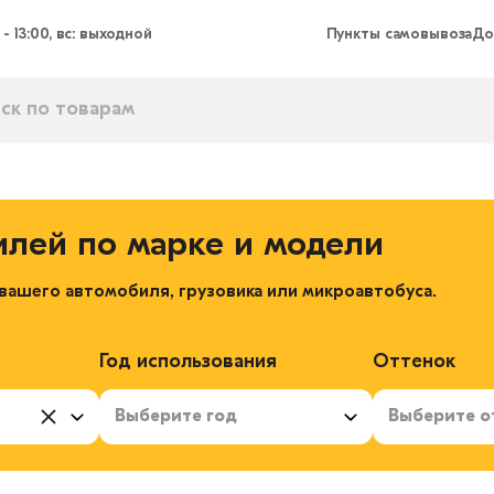
 - 13:00, вс: выходной
Пункты самовывоза
До
илей по марке и модели
ашего автомобиля, грузовика или микроавтобуса.
Год использования
Оттенок
Выберите год
Выберите о