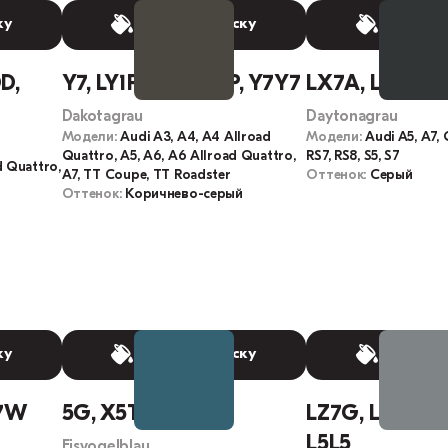
ку
Выбрать краску
Выбрать
D,
Y7, LY1P, L-Y1P, Y1P, Y7Y7
LX7A, L-X7A, 
Dakotagrau
Daytonagrau
Модели:
Audi A3, A4, A4 Allroad
Модели:
Audi A5, A7, 
Quattro, A5, A6, A6 Allroad Quattro,
RS7, RS8, S5, S7
d Quattro,
A7, TT Coupe, TT Roadster
Оттенок:
Серый
Оттенок:
Коричнево-серый
ку
Выбрать краску
Выбрать
X7W
5G, X5T, LX5T
LZ7G, L-Z7G, L
L5L5
Eisvogelblau