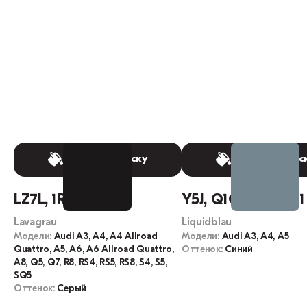
Выбрать краску
Выбрать крас
LZ7L, 1R, 1R1R, Z7L
Y5J, Q1Q1, LY5J, Q1
Lavagrau
Liquidblau
Модели:
Audi A3, A4, A4 Allroad
Модели:
Audi A3, A4, A5
Quattro, A5, A6, A6 Allroad Quattro,
Оттенок:
Синий
A8, Q5, Q7, R8, RS4, RS5, RS8, S4, S5,
SQ5
Оттенок:
Серый