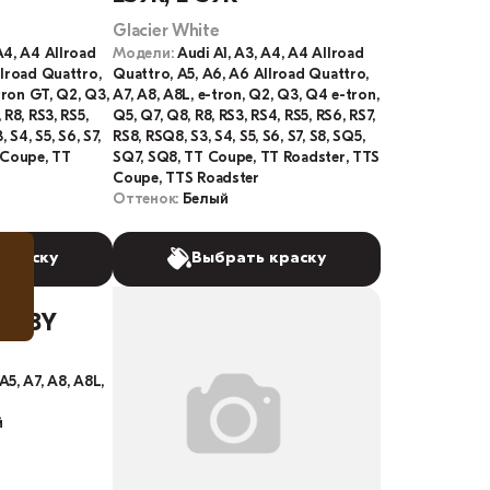
Glacier White
A4, A4 Allroad
Модели:
Audi A1, A3, A4, A4 Allroad
llroad Quattro,
Quattro, A5, A6, A6 Allroad Quattro,
-tron GT, Q2, Q3,
A7, A8, A8L, e-tron, Q2, Q3, Q4 e-tron,
 R8, RS3, RS5,
Q5, Q7, Q8, R8, RS3, RS4, RS5, RS6, RS7,
 S4, S5, S6, S7,
RS8, RSQ8, S3, S4, S5, S6, S7, S8, SQ5,
 Coupe, TT
SQ7, SQ8, TT Coupe, TT Roadster, TTS
Coupe, TTS Roadster
Оттенок:
Белый
 краску
Выбрать краску
, LY8Y
A5, A7, A8, A8L,
й