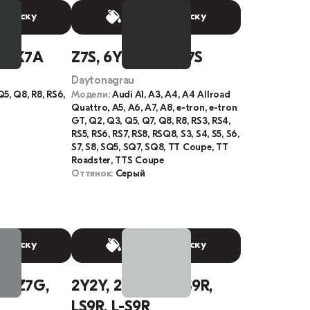
 краску
Выбрать краску
I6, X7A
Z7S, 6Y6Y, 6Y, LZ7S
Daytonagrau
Q5, Q8, R8, RS6,
Модели:
Audi A1, A3, A4, A4 Allroad
Quattro, A5, A6, A7, A8, e-tron, e-tron
GT, Q2, Q3, Q5, Q7, Q8, R8, RS3, RS4,
RS5, RS6, RS7, RS8, RSQ8, S3, S4, S5, S6,
S7, S8, SQ5, SQ7, SQ8, TT Coupe, TT
Roadster, TTS Coupe
Оттенок:
Серый
 краску
Выбрать краску
5, Z7G,
2Y2Y, 2Y, 91333, S9R,
LS9R, L-S9R