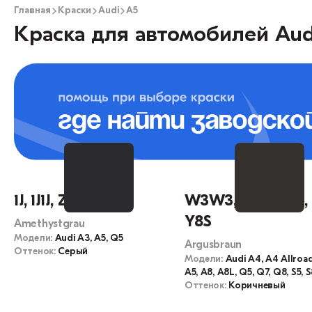
Главная
Краски
Audi
A5
Краска для автомобилей Aud
1J, 1J1J, Z4X, LZ4X
W3W3, W3, LY8S, 
Y8S
Amethystgrau
Модели:
Audi A3, A5, Q5
Argusbraun
Оттенок:
Серый
Модели:
Audi A4, A4 Allroa
A5, A8, A8L, Q5, Q7, Q8, S5, 
Оттенок:
Коричневый