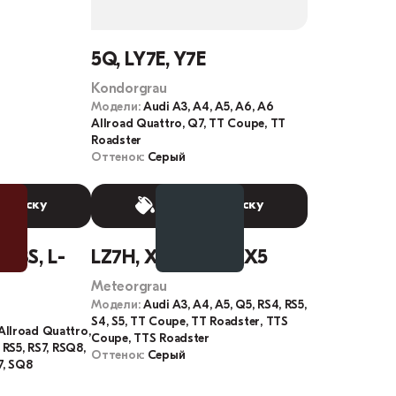
5Q, LY7E, Y7E
Kondorgrau
Модели:
Audi A3, A4, A5, A6, A6
Allroad Quattro, Q7, TT Coupe, TT
Roadster
Оттенок:
Серый
 краску
Выбрать краску
LY3S, L-
LZ7H, X5, Z7H, X5X5
Meteorgrau
Модели:
Audi A3, A4, A5, Q5, RS4, RS5,
S4, S5, TT Coupe, TT Roadster, TTS
Allroad Quattro,
Coupe, TTS Roadster
 RS5, RS7, RSQ8,
Оттенок:
Серый
7, SQ8