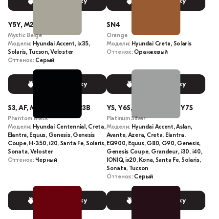
Выбрать краску
Выбрать краску
Y5Y, M2B
SN4
Mystic Beige
Orange
Модели:
Hyundai Accent, ix35,
Модели:
Hyundai Creta, Solaris
Solaris, Tucson, Veloster
Оттенок:
Оранжевый
Оттенок:
Серый
Выбрать краску
Выбрать краску
S3, AF, MZH, S5B, S3B, R3B
YS, Y6S, T8S, T8T, U3S, Y7S
Phantom Black
Platinum Silver
Модели:
Hyundai Centennial, Creta,
Модели:
Hyundai Accent, Aslan,
Elantra, Equus, Genesis, Genesis
Avante, Azera, Creta, Elantra,
Coupe, H-350, i20, Santa Fe, Solaris,
EQ900, Equus, G80, G90, Genesis,
Sonata, Veloster
Genesis Coupe, Grandeur, i30, i40,
Оттенок:
Черный
IONIQ, ix20, Kona, Santa Fe, Solaris,
Sonata, Tucson
Оттенок:
Серый
Выбрать краску
Выбрать краску