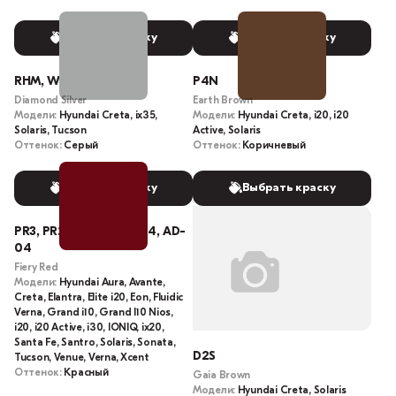
Выбрать краску
Выбрать краску
RHM, WEA
P4N
Diamond Silver
Earth Brown
Модели:
Hyundai Creta, ix35,
Модели:
Hyundai Creta, i20, i20
Solaris, Tucson
Active, Solaris
Оттенок:
Серый
Оттенок:
Коричневый
Выбрать краску
Выбрать краску
PR3, PR2, R4R, PR, AD04, AD-
04
Fiery Red
Модели:
Hyundai Aura, Avante,
Creta, Elantra, Elite i20, Eon, Fluidic
Verna, Grand i10, Grand I10 Nios,
i20, i20 Active, i30, IONIQ, ix20,
Santa Fe, Santro, Solaris, Sonata,
D2S
Tucson, Venue, Verna, Xcent
Оттенок:
Красный
Gaia Brown
Модели:
Hyundai Creta, Solaris