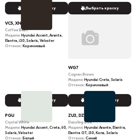
Выбрать краску
Выбрать краску
VC5, XN5
Coffee Bean
Модели:
Hyundai Accent, Avante,
Elantra, i30, Solaris, Veloster
Оттенок:
Коричневый
WG7
Cognac Brown
Модели:
Hyundai Creta, Solaris
Оттенок:
Коричневый
Выбрать краску
Выбрать краску
PGU
ZU3, DZ6
Crystal White
Dazzling Blue
Модели:
Hyundai Accent, Creta, i10,
Модели:
Hyundai Avante, Elantra,
Solaris, Veloster
Elantra GT, i30, Kona, Solaris
Оттенок:
Белый
Оттенок:
Синий