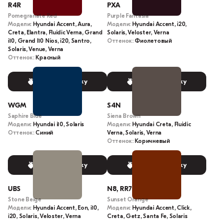
R4R
PXA
Pomegranate Red
Purple Fantasia
Модели:
Hyundai Accent, Aura,
Модели:
Hyundai Accent, i20,
Creta, Elantra, Fluidic Verna, Grand
Solaris, Veloster, Verna
i10, Grand I10 Nios, i20, Santro,
Оттенок:
Фиолетовый
Solaris, Venue, Verna
Оттенок:
Красный
Выбрать краску
Выбрать краску
WGM
S4N
Saphire Blue
Siena Brown
Модели:
Hyundai i10, Solaris
Модели:
Hyundai Creta, Fluidic
Оттенок:
Синий
Verna, Solaris, Verna
Оттенок:
Коричневый
Выбрать краску
Выбрать краску
UBS
N8, RR7
Stone Beige
Sunset Orange
Модели:
Hyundai Accent, Eon, i10,
Модели:
Hyundai Accent, Click,
i20, Solaris, Veloster, Verna
Creta, Getz, Santa Fe, Solaris