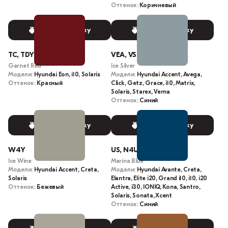
Оттенок:
Коричневый
Выбрать краску
Выбрать краску
TC, TDY
VEA, VS
Garnet Red
Ice Silver
Модели:
Hyundai Eon, i10, Solaris
Модели:
Hyundai Accent, Avega,
Оттенок:
Красный
Click, Getz, Grace, i10, Matrix,
Solaris, Starex, Verna
Оттенок:
Синий
Выбрать краску
Выбрать краску
W4Y
US, N4U, US2, N4B
Ice Wine
Marina Blue
Модели:
Hyundai Accent, Creta,
Модели:
Hyundai Avante, Creta,
Solaris
Elantra, Elite i20, Grand i10, i10, i20
Оттенок:
Бежевый
Active, i30, IONIQ, Kona, Santro,
Solaris, Sonata, Xcent
Оттенок:
Синий