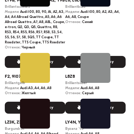
LY9B, 9004, A2, A1, A2A2, Y9B
E8, E8E8, 9509, LY5K
Brillantschwarz
Brilliantblau
Модели:
Audi 100, 80, 90, A1, A2, A3,
Модели:
Audi 100, 80, A2, A3, A4,
A4, A4 Allroad Quattro, A5, A6, A6
A6, A8, Coupe
Allroad Quattro, A7, A8, A8L, Coupe,
Оттенок:
Синий
e-tron, Q2, Q3, Q5, Quattro, R8,
RS3, RS4, RS5, RS6, RS7, RS8, S3, S4,
S5, S6, S7, S8, SQ5, TT Coupe, TT
Roadster, TTS Coupe, TTS Roadster
Оттенок:
Черный
Выбрать краску
Выбрать краску
F2, 9107, LY1B
L8Z8
Brilliantgelb
Brilliantsilber
Модели:
Audi A3, A4, A6, A8
Модели:
Audi A6, A8
Оттенок:
Желтый
Оттенок:
Серый
Выбрать краску
Выбрать краску
LZ3K, Z3K, H4
LY4N, Y6
Burgundrot
Byzanz `95
Модели:
Audi A4, A6, A6 Allroad
Модели:
Audi A6, A8