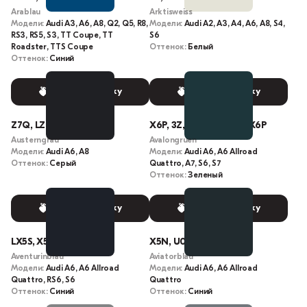
Arablau
Arktisweiss
Модели:
Audi A3, A6, A8, Q2, Q5, R8,
Модели:
Audi A2, A3, A4, A6, A8, S4,
RS3, RS5, S3, TT Coupe, TT
S6
Roadster, TTS Coupe
Оттенок:
Белый
Оттенок:
Синий
Выбрать краску
Выбрать краску
Z7Q, LZ7Q, X1
X6P, 3Z, 3Z3Z, LX6P, L-X6P
Austerngrau
Avalongruen
Модели:
Audi A6, A8
Модели:
Audi A6, A6 Allroad
Оттенок:
Серый
Quattro, A7, S6, S7
Оттенок:
Зеленый
Выбрать краску
Выбрать краску
LX5S, X5S, 7Y
X5N, U0, LX5N
Aventurinblau
Aviatorblau
Модели:
Audi A6, A6 Allroad
Модели:
Audi A6, A6 Allroad
Quattro, RS6, S6
Quattro
Оттенок:
Синий
Оттенок:
Синий