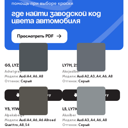
G5, LYZL, Y7I, LY7L
LY7H, 2S
Achatgrau
Akojasilber
Модели:
Audi A4, A6, A8
Модели:
Audi A2, A3, A4, A6, A8
Оттенок:
Серый
Оттенок:
Серый
Выбрать краску
Выбрать краску
Y5, Y1W, LY1W
L5, LY7M, LYZM, Y7M
Alpakabeige
Alusilber
Модели:
Audi A4, A6, A6 Allroad
Модели:
Audi A3, A4, A6, A8
Quattro, A8, S4
Оттенок:
Серый