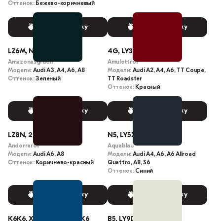
Оттенок:
Бежево-коричневый
Выбрать краску
Выбрать краску
LZ6M, N3
4G, LY3C
Amazonasgruen
Amulettrot
Модели:
Audi A3, A4, A6, A8
Модели:
Audi A2, A4, A6, TT Coupe,
Оттенок:
Зеленый
TT Roadster
Оттенок:
Красный
Выбрать краску
Выбрать краску
LZ8N, 2H
N5, LY5X
Andorrarot
Aquablau
Модели:
Audi A6, A8
Модели:
Audi A4, A6, A6 Allroad
Оттенок:
Коричнево-красный
Quattro, A8, S6
Оттенок:
Синий
Выбрать краску
Выбрать краску
K6K6, X5J, LX5J, L-X5J, K6
B5, LY9D