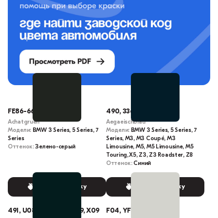
FE86-6652, 177
490, 336, 557, M336
Achatgruen
Aegaeischblau
Модели:
BMW 3 Series, 5 Series, 7
Модели:
BMW 3 Series, 5 Series, 7
Series
Series, M3, M3 Coupé, M3
Оттенок:
Зелено-серый
Limousine, M5, M5 Limousine, M5
Touring, X5, Z3, Z3 Roadster, Z8
Оттенок:
Синий
Выбрать краску
Выбрать краску
491, U08, WU08, WX09, X09
F04, YF04