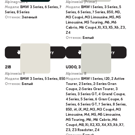
Alpinagruen II
Alpinweiss (Primer)
Модели:
BMW 3 Series, 6 Series, 7
Модели:
BMW 1 Series, 3 Series, 5
Series, 8 Series
Series, 6 Series, 7 Series, 850, M3,
Оттенок:
Зеленый
M3 Coupé, M3 Limousine, M5, M5
Limousine, M5 Touring, M6, M6
Cabrio, M6 Coupé, X1, X3, X5, X6, Z3,
Z4
Оттенок:
Белый
Выбрать краску
Выбрать краску
218
U300, 300, 3E2
Alpinweiss II
Alpinweiss III
Модели:
BMW 3 Series, 5 Series, 850
Модели:
BMW 1 Series, 120, 2 Active
Оттенок:
Белый
Tourer, 2 Series, 2-Series Gran
Coupe, 2-Series Gran Tourer, 3
Series, 3 Series GT, 4 Grand Coupe,
4 Series, 5 Series, 6 Gran Coupe, 6
Series, 6 Series GT, 7 Series, 8 Series,
850, i4, iX, M2, M3, M3 Coupé, M3
Limousine, M4, M5, M5 Limousine,
M5 Touring, M6, M6 Cabrio, M6
Coupé, M8, X1, X2, X3, X4, X5, X6, X7,
Z3, Z3 Roadster, Z4