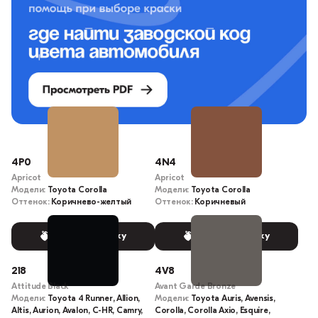
4P0
4N4
Apricot
Apricot
Модели:
Toyota Corolla
Модели:
Toyota Corolla
Оттенок:
Коричнево-желтый
Оттенок:
Коричневый
Выбрать краску
Выбрать краску
218
4V8
Attitude Black
Avant Garde Bronze
Модели:
Toyota 4 Runner, Allion,
Модели:
Toyota Auris, Avensis,
Altis, Aurion, Avalon, C-HR, Camry,
Corolla, Corolla Axio, Esquire,