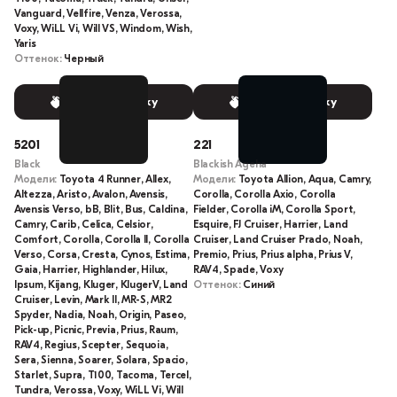
Vanguard, Vellfire, Venza, Verossa,
Voxy, WiLL Vi, Will VS, Windom, Wish,
Yaris
Оттенок:
Черный
Выбрать краску
Выбрать краску
5201
221
Black
Blackish Ageha
Модели:
Toyota 4 Runner, Allex,
Модели:
Toyota Allion, Aqua, Camry,
Altezza, Aristo, Avalon, Avensis,
Corolla, Corolla Axio, Corolla
Avensis Verso, bB, Blit, Bus, Caldina,
Fielder, Corolla iM, Corolla Sport,
Camry, Carib, Celica, Celsior,
Esquire, FJ Cruiser, Harrier, Land
Comfort, Corolla, Corolla II, Corolla
Cruiser, Land Cruiser Prado, Noah,
Verso, Corsa, Cresta, Cynos, Estima,
Premio, Prius, Prius alpha, Prius V,
Gaia, Harrier, Highlander, Hilux,
RAV4, Spade, Voxy
Ipsum, Kijang, Kluger, KlugerV, Land
Оттенок:
Синий
Cruiser, Levin, Mark II, MR-S, MR2
Spyder, Nadia, Noah, Origin, Paseo,
Pick-up, Picnic, Previa, Prius, Raum,
RAV4, Regius, Scepter, Sequoia,
Sera, Sienna, Soarer, Solara, Spacio,
Starlet, Supra, T100, Tacoma, Tercel,
Tundra, Verossa, Voxy, WiLL Vi, Will