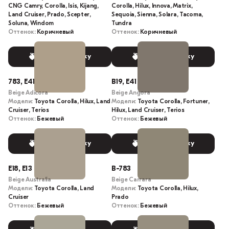
CNG Camry, Corolla, Isis, Kijang,
Corolla, Hilux, Innova, Matrix,
Land Cruiser, Prado, Scepter,
Sequoia, Sienna, Solara, Tacoma,
Soluna, Windom
Tundra
Оттенок:
Коричневый
Оттенок:
Коричневый
Выбрать краску
Выбрать краску
783, E41
B19, E41
Beige Adicora
Beige Angora
Модели:
Toyota Corolla, Hilux, Land
Модели:
Toyota Corolla, Fortuner,
Cruiser, Terios
Hilux, Land Cruiser, Terios
Оттенок:
Бежевый
Оттенок:
Бежевый
Выбрать краску
Выбрать краску
E18, E13
B-783
Beige Australia
Beige Carrara
Модели:
Toyota Corolla, Land
Модели:
Toyota Corolla, Hilux,
Cruiser
Prado
Оттенок:
Бежевый
Оттенок:
Бежевый