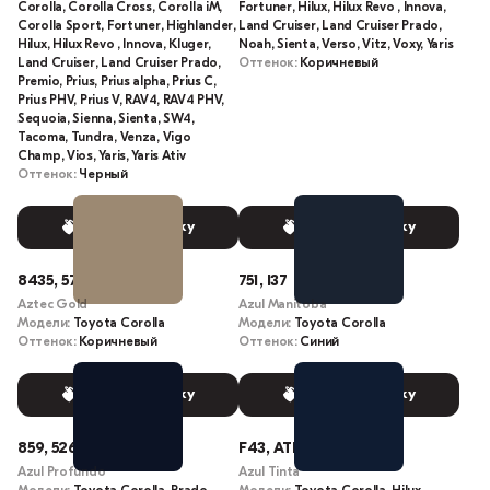
Corolla, Corolla Cross, Corolla iM,
Fortuner, Hilux, Hilux Revo , Innova,
Corolla Sport, Fortuner, Highlander,
Land Cruiser, Land Cruiser Prado,
Hilux, Hilux Revo , Innova, Kluger,
Noah, Sienta, Verso, Vitz, Voxy, Yaris
Land Cruiser, Land Cruiser Prado,
Оттенок:
Коричневый
Premio, Prius, Prius alpha, Prius C,
Prius PHV, Prius V, RAV4, RAV4 PHV,
Sequoia, Sienna, Sienta, SW4,
Tacoma, Tundra, Venza, Vigo
Champ, Vios, Yaris, Yaris Ativ
Оттенок:
Черный
Выбрать краску
Выбрать краску
8435, 5772
751, I37
Aztec Gold
Azul Manitoba
Модели:
Toyota Corolla
Модели:
Toyota Corolla
Оттенок:
Коричневый
Оттенок:
Синий
Выбрать краску
Выбрать краску
859, 52690730
F43, ATI
Azul Profundo
Azul Tinta