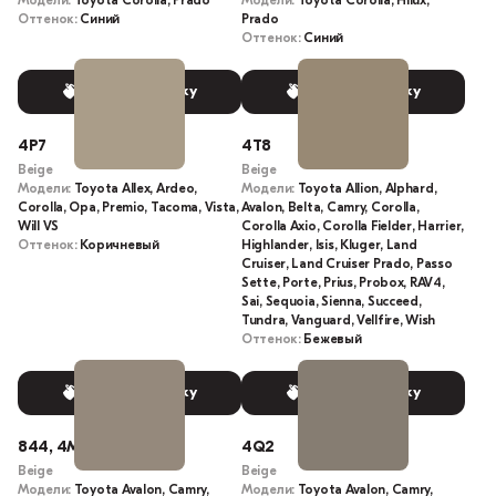
Модели:
Toyota Corolla, Prado
Модели:
Toyota Corolla, Hilux,
Оттенок:
Синий
Prado
Оттенок:
Синий
Выбрать краску
Выбрать краску
4P7
4T8
Beige
Beige
Модели:
Toyota Allex, Ardeo,
Модели:
Toyota Allion, Alphard,
Corolla, Opa, Premio, Tacoma, Vista,
Avalon, Belta, Camry, Corolla,
Will VS
Corolla Axio, Corolla Fielder, Harrier,
Оттенок:
Коричневый
Highlander, Isis, Kluger, Land
Cruiser, Land Cruiser Prado, Passo
Sette, Porte, Prius, Probox, RAV4,
Sai, Sequoia, Sienna, Succeed,
Tundra, Vanguard, Vellfire, Wish
Оттенок:
Бежевый
Выбрать краску
Выбрать краску
844, 4M9
4Q2
Beige
Beige
Модели:
Toyota Avalon, Camry,
Модели:
Toyota Avalon, Camry,