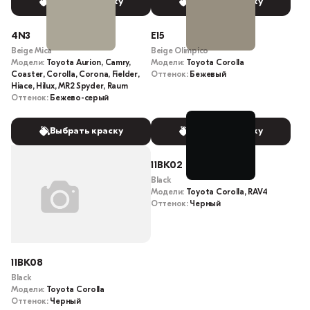
Выбрать краску
Выбрать краску
4N3
E15
Beige Mica
Beige Olimpico
Модели:
Toyota Aurion, Camry,
Модели:
Toyota Corolla
Coaster, Corolla, Corona, Fielder,
Оттенок:
Бежевый
Hiace, Hilux, MR2 Spyder, Raum
Оттенок:
Бежево-серый
Выбрать краску
Выбрать краску
11BK02
Black
Модели:
Toyota Corolla, RAV4
Оттенок:
Черный
11BK08
Black
Модели:
Toyota Corolla
Оттенок:
Черный