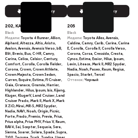
Выбрать краску
Выбрать краску
202, KA3
205
Black
Black
Модели:
Toyota 4 Runner, Allion,
Модели:
Toyota Allex, Avensis,
Alphard, Altezza, Altis, Aristo,
Caldina, Camry, Carib, Carina, Carina
Avalon, Avensis, Avensis Verso, bB,
E, Corolla, Corolla II, Corolla Verso,
Blit, Brevis, Bus, C-HR, Camry,
Corona, Corsa, Cressida, Cresta,
Carina, Celica, Celsior, Century,
Cynos, Estima, Exsior, Hilux, Ipsum,
Comfort, Corolla, Corolla Fielder,
Levin, Liteace, Mark II, MR2 Spyder,
Corona, Crown, Crown Athlete,
Nadia, Noah, Paseo, Raum, Regius,
Crown Majesta, Crown Sedan,
Spacio, Starlet, Tercel
Curren, Esquire, Estima, FJ Cruiser,
Оттенок:
Черный
Gaia, Granace, Granvia, Harrier,
Highlander, Hilux, Ipsum, Isis, Kijang,
Kluger, KlugerV, Land Cruiser, Land
Cruiser Prado, Mark II, Mark X, Mark
X ZiO, Mirai, MR-S, MR2 Spyder,
Nadia, NAV1, Noah, Origin, Picnic,
Porte, Prado, Premio, Previa, Prius,
Prius alpha, Prius PHV, Prius V, Raum,
RAV4, Sai, Scepter, Sequoia, Sera,
Sienna, Soarer, Solara, Spade, Supra,
T100, Tacoma, Truck, Tundra, Unser,