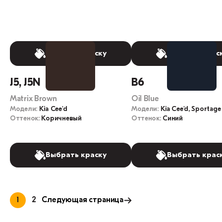
Выбрать краску
Выбрать крас
J5, J5N
B6
Matrix Brown
Oil Blue
Модели:
Kia Cee'd
Модели:
Kia Cee'd, Sportage
Оттенок:
Коричневый
Оттенок:
Синий
Выбрать краску
Выбрать крас
1
2
Следующая страница