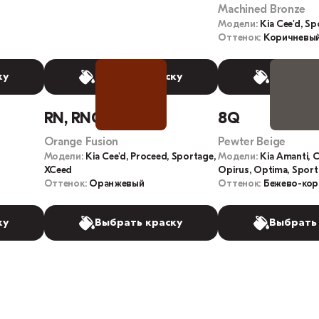
Machined Bronze
Модели:
Kia Cee'd, S
Оттенок:
Коричневы
ку
Выбрать краску
Выбрать
RN, RNG
8Q
Orange Fusion
Pewter Beige
Модели:
Kia Cee'd, Proceed, Sportage,
Модели:
Kia Amanti, C
XCeed
Opirus, Optima, Spor
Оттенок:
Оранжевый
Оттенок:
Бежево-кор
ку
Выбрать краску
Выбрать