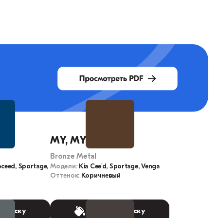
MY, MYB
Bronze Metal
oceed, Sportage,
Модели:
Kia Cee'd, Sportage, Venga
Оттенок:
Коричневый
 краску
Выбрать краску