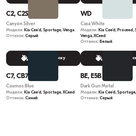
C2, C2S
WD
Canyon Silver
Casa White
Модели:
Kia Cee'd, Sportage, Venga
Модели:
Kia Cee'd, Proceed,
Оттенок:
Серый
Venga, XCeed
Оттенок:
Белый
Выбрать краску
Выбрать крас
C7, CB7
BE, E5B
Cosmos Blue
Dark Gun Metal
Модели:
Kia Cee'd, Sportage, XCeed
Модели:
Kia Cee'd, Sportage
Оттенок:
Синий
Оттенок:
Серый