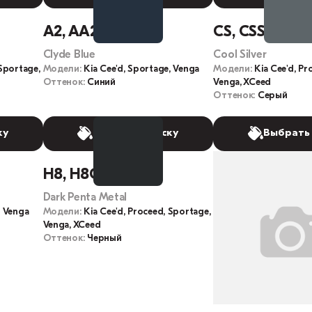
A2, AA2
CS, CSS
Clyde Blue
Cool Silver
 Sportage,
Модели:
Kia Cee'd, Sportage, Venga
Модели:
Kia Cee'd, Pr
Оттенок:
Синий
Venga, XCeed
Оттенок:
Серый
ку
Выбрать краску
Выбрать
H8, H8G
Dark Penta Metal
, Venga
Модели:
Kia Cee'd, Proceed, Sportage,
Venga, XCeed
Оттенок:
Черный