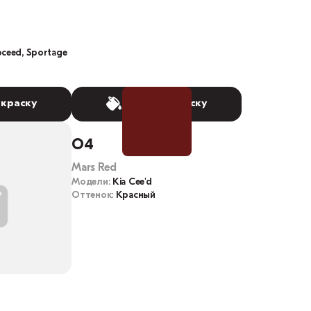
roceed, Sportage
 краску
Выбрать краску
O4
Mars Red
Модели:
Kia Cee'd
Оттенок:
Красный