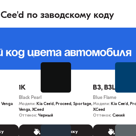
Cee'd по заводскому коду
1K
B3, B3L
Black Pearl
Blue Flame
, Venga
Модели:
Kia Cee'd, Proceed, Sportage,
Модели:
Kia Cee'd, Pr
Venga, XCeed
XCeed
Оттенок:
Черный
Оттенок:
Синий
ку
Выбрать краску
Выбрать