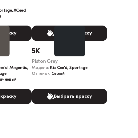
portage, XCeed
й
 краску
Выбрать краску
5K
Piston Grey
ee'd, Magentis,
Модели:
Kia Cee'd, Sportage
tage
Оттенок:
Серый
ичневый
 краску
Выбрать краску