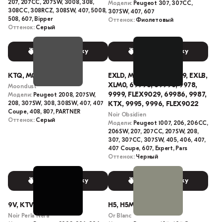
207, 207CC, 207SW, 3008, 308,
Модели:
Peugeot 307, 307CC,
308CC, 308RCZ, 308SW, 407, 5008,
307SW, 407, 607
508, 607, Bipper
Оттенок:
Фиолетовый
Оттенок:
Серый
Выбрать краску
Выбрать краску
KTQ, M09Q
EXLD, M0XL, EXL, 69999, EXLB,
XLM0, 69998, 69996, 9978,
Moondust
9999, FLEX9029, 69986, 9987,
Модели:
Peugeot 2008, 207SW,
208, 307SW, 308, 308SW, 407, 407
KTX, 9995, 9996, FLEX9022
Coupe, 408, 807, PARTNER
Noir Obsidien
Оттенок:
Серый
Модели:
Peugeot 1007, 206, 206CC,
206SW, 207, 207CC, 207SW, 208,
307, 307CC, 307SW, 405, 406, 407,
407 Coupe, 607, Expert, Pars
Оттенок:
Черный
Выбрать краску
Выбрать краску
9V, KTV, M09V, KTVD
H5, H5M0, M0H5, KCV
Noir Perla Nera
Or Blanc