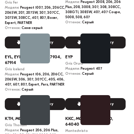
Модели:
Peugeot 2008, 206, 206
Gris Fer
Plus, 208, 3008, 307, 308, 308CC,
Модели:
Peugeot 1007, 206, 206CC,
308GTI, 308SW, 407, 407 Coupe,
206SW, 207, 207SW, 307, 307CC,
5008, 508, 607
307SW, 308CC, 407, 807, Boxer,
Оттенок:
Серый
Expert, PARTNER
Оттенок:
Сине-серый
Выбрать краску
Выбрать краску
EYL, EYLC, KTM, M0YL, 7934,
EYP
67914
Gris Oruro
Модели:
Peugeot 407
Gris Iceland
Оттенок:
Серый
Модели:
Peugeot 106, 206, 206CC,
206SW, 306, 307, 307CC, 405, 406,
407, 607, 807, Expert, Pars, PARTNER
Оттенок:
Серый
Выбрать краску
Выбрать краску
KTH, M09H, 9HM0
KKC, M01C, KKCD, 1CM0,
64040
Gris Thorium
Модели:
Peugeot 206, 206 Plus,
Montechristo