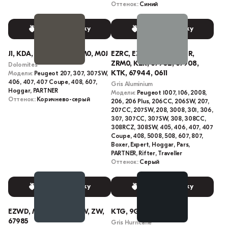
Оттенок:
Синий
Выбрать краску
Выбрать краску
J1, KDA, M0J1, KDAC, J1M0, M0J
EZRC, EZR, M0ZR, 611, ZR,
ZRM0, KZR, 67902, 67908,
Dolomites
KTK, 67944, 0611
Модели:
Peugeot 207, 307, 307SW,
406, 407, 407 Coupe, 408, 607,
Gris Aluminium
Hoggar, PARTNER
Модели:
Peugeot 1007, 106, 2008,
Оттенок:
Коричнево-серый
206, 206 Plus, 206CC, 206SW, 207,
207CC, 207SW, 208, 3008, 301, 306,
307, 307CC, 307SW, 308, 308CC,
308RCZ, 308SW, 405, 406, 407, 407
Coupe, 408, 5008, 508, 607, 807,
Boxer, Expert, Hoggar, Pars,
PARTNER, Rifter, Traveller
Оттенок:
Серый
Выбрать краску
Выбрать краску
EZWD, M0ZW, 691, EZW, ZW,
KTG, 9G, P09G, 9GP0
67985
Gris Hurricane