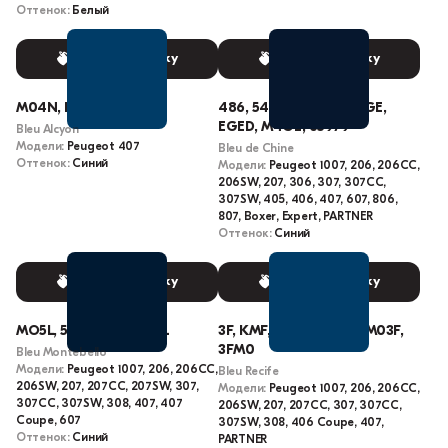
Оттенок:
Белый
Выбрать краску
Выбрать краску
M04N, KNN
486, 547, GE, M0GE, EGE,
EGED, M4GE, 65979
Bleu Alcyon
Модели:
Peugeot 407
Bleu de Chine
Оттенок:
Синий
Модели:
Peugeot 1007, 206, 206CC,
206SW, 207, 306, 307, 307CC,
307SW, 405, 406, 407, 607, 806,
807, Boxer, Expert, PARTNER
Оттенок:
Синий
Выбрать краску
Выбрать краску
MO5L, 5LM0, M05L, KPL
3F, KMF, KMFC, KMFD, M03F,
3FM0
Bleu Montebello
Модели:
Peugeot 1007, 206, 206CC,
Bleu Recife
206SW, 207, 207CC, 207SW, 307,
Модели:
Peugeot 1007, 206, 206CC,
307CC, 307SW, 308, 407, 407
206SW, 207, 207CC, 307, 307CC,
Coupe, 607
307SW, 308, 406 Coupe, 407,
Оттенок:
Синий
PARTNER