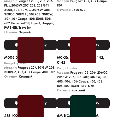
Модели:
Peugeot 2008, 206, 206
Модели:
Peugeot 407, 407 Coupe,
Plus, 206SW, 207, 208, 208 GTI,
807
3008, 307, 307CC, 307SW, 308,
Оттенок:
Бежевый
308CC, 308GTI, 308RCZ, 308SW,
407, 407 Coupe, 408, 5008, 508,
607, Boxer, e-208, Expert, Hoggar,
PARTNER, Traveller
Оттенок:
Черный
Выбрать краску
Выбрать краску
M0X6, X6M0, KJC
M0KQ, EKQD, KQ, EKQ, 142,
0142
Rouge Erythree
Модели:
Peugeot 207, 207SW, 208,
Rouge Lucifer
308RCZ, 407, 407 Coupe, 408, 807
Модели:
Peugeot 106, 206, 206CC,
Оттенок:
Красный
206SW, 207, 306, 307, 307SW, 308,
405, 406, 406 Coupe, 407, 408,
806, 807, Boxer, PARTNER
Оттенок:
Красный
Выбрать краску
Выбрать краску
255, KKQ, M01Q
6M, KQM, KQMD, QM6M,