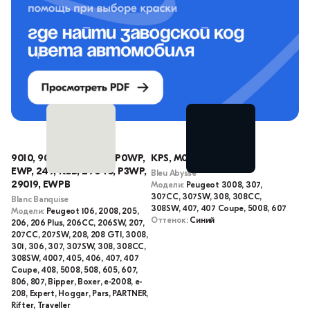
9010, 9019, WP, EWPA, P0WP,
KPS, M05S, KPSC
EWP, 249, KCB, 29040, P3WP,
Bleu Abysse
29019, EWPB
Модели:
Peugeot 3008, 307,
307CC, 307SW, 308, 308CC,
Blanc Banquise
308SW, 407, 407 Coupe, 5008, 607
Модели:
Peugeot 106, 2008, 205,
Оттенок:
Синий
206, 206 Plus, 206CC, 206SW, 207,
207CC, 207SW, 208, 208 GTI, 3008,
301, 306, 307, 307SW, 308, 308CC,
308SW, 4007, 405, 406, 407, 407
Coupe, 408, 5008, 508, 605, 607,
806, 807, Bipper, Boxer, e-2008, e-
208, Expert, Hoggar, Pars, PARTNER,
Rifter, Traveller