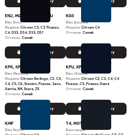
Выбрать краску
Выбрать краску
EKU, M0KU, 0MM00NKU
KGS
Bleu Encre
Bleu Ipanema
Модели:
Citroen C3, C3 Picasso,
Модели:
Citroen C4
C4, DS3, DS4, DS5, DS7
Оттенок:
Синий
Оттенок:
Синий
Выбрать краску
Выбрать краску
KPK, KPKD
KPU, KPUD
Bleu Mauritius
Bleu Oriental
Модели:
Citroen Berlingo, C2, C3,
Модели:
Citroen C2, C3, C4, C4
C4, C5, C6, Evasion, Picasso, Saxo,
Picasso, C5, Picasso, Xsara
Xantia, XM, Xsara, ZX
Оттенок:
Синий
Оттенок:
Синий
Выбрать краску
Выбрать краску
KMF
T4, M0T4, KGN
Bleu Recife
Bourrasque