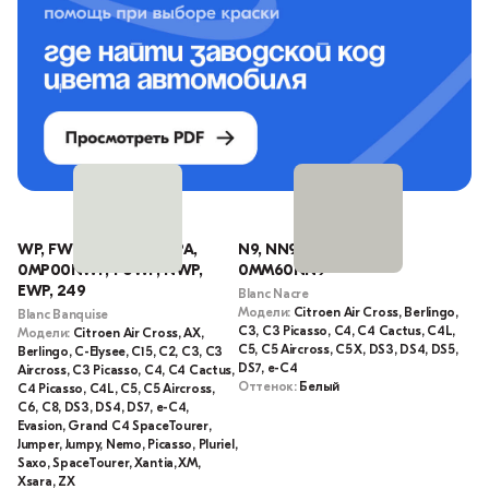
WP, FWP, 1160507, EWPA,
N9, NN9, KWE, M6N9,
0MP00NWP, P0WP, NWP,
0MM60NN9
EWP, 249
Blanc Nacre
Модели:
Citroen Air Cross, Berlingo,
Blanc Banquise
C3, C3 Picasso, C4, C4 Cactus, C4L,
Модели:
Citroen Air Cross, AX,
C5, C5 Aircross, C5 X, DS3, DS4, DS5,
Berlingo, C-Elysee, C15, C2, C3, C3
DS7, e-C4
Aircross, C3 Picasso, C4, C4 Cactus,
Оттенок:
Белый
C4 Picasso, C4L, C5, C5 Aircross,
C6, C8, DS3, DS4, DS7, e-C4,
Evasion, Grand C4 SpaceTourer,
Jumper, Jumpy, Nemo, Picasso, Pluriel,
Saxo, SpaceTourer, Xantia, XM,
Xsara, ZX