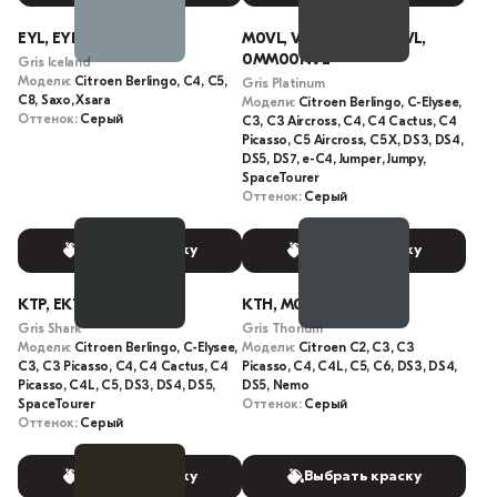
EYL, EYLC
M0VL, VL, EVL, G40, NVL,
0MM00NVL
Gris Iceland
Модели:
Citroen Berlingo, C4, C5,
Gris Platinum
C8, Saxo, Xsara
Модели:
Citroen Berlingo, C-Elysee,
Оттенок:
Серый
C3, C3 Aircross, C4, C4 Cactus, C4
Picasso, C5 Aircross, C5 X, DS3, DS4,
DS5, DS7, e-C4, Jumper, Jumpy,
SpaceTourer
Оттенок:
Серый
Выбрать краску
Выбрать краску
KTP, EKT, 9P, M09P
KTH, M09H
Gris Shark
Gris Thorium
Модели:
Citroen Berlingo, C-Elysee,
Модели:
Citroen C2, C3, C3
C3, C3 Picasso, C4, C4 Cactus, C4
Picasso, C4, C4L, C5, C6, DS3, DS4,
Picasso, C4L, C5, DS3, DS4, DS5,
DS5, Nemo
SpaceTourer
Оттенок:
Серый
Оттенок:
Серый
Выбрать краску
Выбрать краску