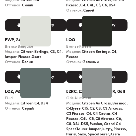
Модели:
Citroen C4
Модели:
Citroen Air Cross, C3, C3
Оттенок:
Синий
Picasso, C4, C4L, C5, C6, DS4
Оттенок:
Синий
Выбрать краску
Выбрать краску
EWP, 249
LQQ
Branco Banquise
Bronze Persan
Модели:
Citroen Berlingo, C3, C4,
Модели:
Citroen Berlingo, C4,
Jumper, Picasso, Xsara
Picasso
Оттенок:
Белый
Оттенок:
Зеленый
Выбрать краску
Выбрать краску
LQZ, M0N5
EZRC, EZR, M0ZR, 611, ZR, 0611
Fluid
Gris Aluminium
Модели:
Citroen C4, DS4
Модели:
Citroen Air Cross, Berlingo,
Оттенок:
Серый
C-Elysee, C15, C2, C3, C3 Aircross,
C3 Picasso, C4, C4 Cactus, C4
Picasso, C4L, C5, C5 Aircross, C6,
C8, DS4, DS5, Evasion, Grand C4
SpaceTourer, Jumper, Jumpy, Picasso,
Pluriel, Saxo, SpaceTourer, Xsara