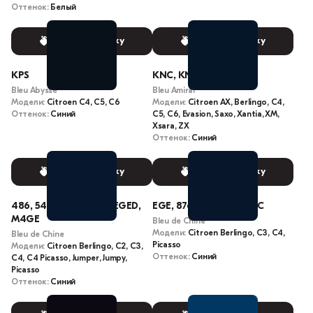
Оттенок:
Белый
Выбрать краску
Выбрать краску
KPS
KNC, KNCB
Bleu Abysse
Bleu Amiral
Модели:
Citroen C4, C5, C6
Модели:
Citroen AX, Berlingo, C4,
Оттенок:
Синий
C5, C6, Evasion, Saxo, Xantia, XM,
Xsara, ZX
Оттенок:
Синий
Выбрать краску
Выбрать краску
486, 547, M0GE, EGE, EGED,
EGE, 8762222487, EGEC
M4GE
Bleu de Chine
Модели:
Citroen Berlingo, C3, C4,
Bleu de Chine
Picasso
Модели:
Citroen Berlingo, C2, C3,
Оттенок:
Синий
C4, C4 Picasso, Jumper, Jumpy,
Picasso
Оттенок:
Синий