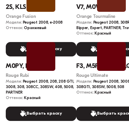
2S, KLS
V7, M0V7, KHK
Orange Fusion
Orange Tourmaline
Модели:
Peugeot 2008, e-2008
Модели:
Peugeot 2008, 308
Оттенок:
Оранжевый
Bipper, Expert, PARTNER, Trav
Оттенок:
Красный
Выбрать краску
Выбрать крас
M0PY, EPY
F3, M5F3, KLQV, L
Rouge Rubi
Rouge Ultimate
Модели:
Peugeot 2008, 208, 208 GTI,
Модели:
Peugeot 2008, 3008
3008, 308, 308CC, 308SW, 408, 5008,
308GTI, 308SW, 5008, 508
PARTNER
Оттенок:
Красный
Оттенок:
Красный
Выбрать краску
Выбрать крас