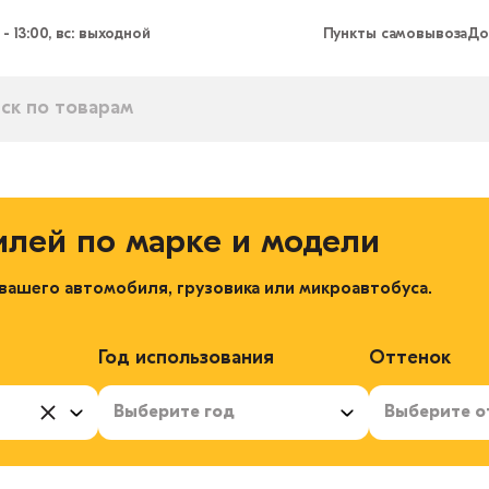
 - 13:00, вс: выходной
Пункты самовывоза
До
илей по марке и модели
ашего автомобиля, грузовика или микроавтобуса.
Год использования
Оттенок
Выберите год
Выберите о