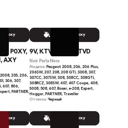
 краску
Выбрать краску
YB, P0XY,
9V, KTV, M09V, KTVD
N, AXY
Noir Perla Nera
Модели:
Peugeot 2008, 206, 206 Plus,
206SW, 207, 208, 208 GTI, 3008, 307,
 2008, 205, 206,
307CC, 307SW, 308, 308CC, 308GTI,
1, 306, 307,
308RCZ, 308SW, 407, 407 Coupe, 408,
, 607, 806,
5008, 508, 607, Boxer, e-208, Expert,
Expert, PARTNER,
Hoggar, PARTNER, Traveller
Оттенок:
Черный
 краску
Выбрать краску