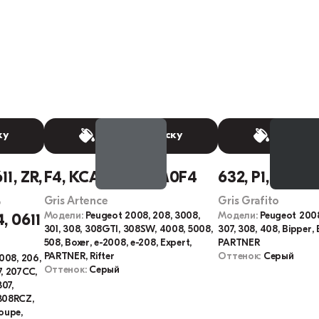
ку
Выбрать краску
Выбрать
11, ZR,
F4, KCA, KCAC, M0F4
632, P1, KZB, 
,
Gris Artence
Gris Grafito
Модели:
Peugeot 2008, 208, 3008,
Модели:
Peugeot 2008
, 0611
301, 308, 308GTI, 308SW, 4008, 5008,
307, 308, 408, Bipper,
508, Boxer, e-2008, e-208, Expert,
PARTNER
PARTNER, Rifter
Оттенок:
Серый
2008, 206,
Оттенок:
Серый
, 207CC,
07,
308RCZ,
oupe,