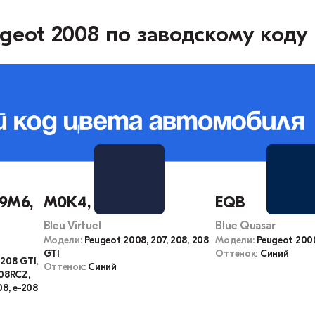
geot 2008 по заводскому коду
N9M6,
M0K4, KUC, K4
EQB
Bleu Virtuel
Blue Quasar
Модели:
Peugeot 2008, 207, 208, 208
Модели:
Peugeot 2008
GTI
Оттенок:
Синий
 208 GTI,
Оттенок:
Синий
308RCZ,
08, e-208