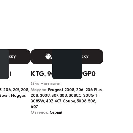
 краску
Выбрать краску
M3P1
KTG, 9G, P09G, 9GP0
Gris Hurricane
, 206, 207, 208,
Модели:
Peugeot 2008, 206, 206 Plus,
 Boxer, Hoggar,
208, 3008, 307, 308, 308CC, 308GTI,
308SW, 407, 407 Coupe, 5008, 508,
607
Оттенок:
Серый