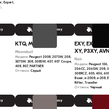
r, Expert,
,
ку
Выбрать краску
Выбрать
KTQ, M09Q
EXY, EXYC, EX
XY, P3XY, AV
Moondust
Модели:
Peugeot 2008, 207SW, 208,
Noir
307SW, 308, 308SW, 407, 407 Coupe,
Модели:
Peugeot 106,
408, 807, PARTNER
206CC, 206SW, 208, 30
Оттенок:
Серый
308RCZ, 405, 406, 605
Boxer, e-2008, e-208, 
Rifter, Traveller
Оттенок:
Черный
ку
Выбрать краску
Выбрать