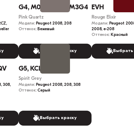
G4, M0G4, KCK, M3G4
EVH
Pink Quartz
Rouge Elixir
RCZ,
Модели:
Peugeot 2008, 208
Модели:
Peugeot 2008
eller
Оттенок:
Бежевый
2008, e-208
Оттенок:
Красный
ку
Выбрать краску
Выбрать
QV
G5, KCL, M0G5
Spirit Grey
, 308,
Модели:
Peugeot 2008, 208, 308
Оттенок:
Серый
ку
Выбрать краску