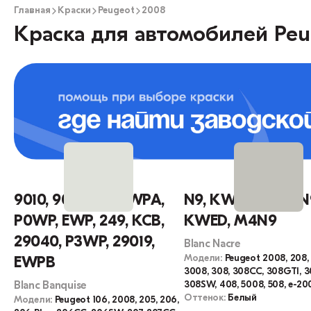
Главная
Краски
Peugeot
2008
Краска для автомобилей Peu
9010, 9019, WP, EWPA,
N9, KWE, M6N9, 
P0WP, EWP, 249, KCB,
KWED, M4N9
29040, P3WP, 29019,
Blanc Nacre
Модели:
Peugeot 2008, 208,
EWPB
3008, 308, 308CC, 308GTI, 
308SW, 408, 5008, 508, e-20
Blanc Banquise
Оттенок:
Белый
Модели:
Peugeot 106, 2008, 205, 206,