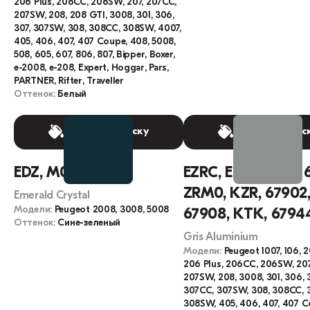
206 Plus, 206CC, 206SW, 207, 207CC,
207SW, 208, 208 GTI, 3008, 301, 306,
307, 307SW, 308, 308CC, 308SW, 4007,
405, 406, 407, 407 Coupe, 408, 5008,
508, 605, 607, 806, 807, Bipper, Boxer,
e-2008, e-208, Expert, Hoggar, Pars,
PARTNER, Rifter, Traveller
Оттенок:
Белый
Выбрать краску
Выбрать крас
EDZ, M0DZ
EZRC, EZR, M0ZR, 6
ZRM0, KZR, 67902
Emerald Crystal
Модели:
Peugeot 2008, 3008, 5008
67908, KTK, 67944
Оттенок:
Сине-зеленый
Gris Aluminium
Модели:
Peugeot 1007, 106, 
206 Plus, 206CC, 206SW, 207
207SW, 208, 3008, 301, 306, 3
307CC, 307SW, 308, 308CC, 
308SW, 405, 406, 407, 407 C