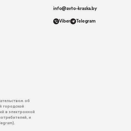
info@avto-kraska.by
Viber
Telegram
дательством об
ий городской
ий в электронной
отребителей, и
legram).