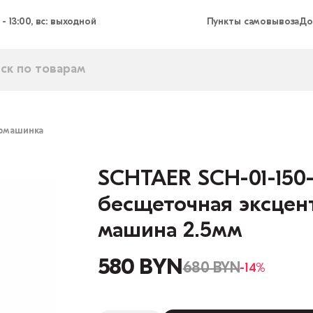
 - 13:00, вс: выходной
Пункты самовывоза
До
фмашинка
SCHTAER SCH-01-150
бесщеточная эксце
машина 2.5мм
580 BYN
680 BYN
-14%