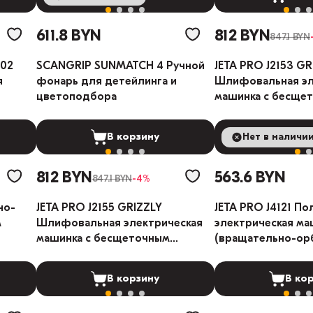
611.8 BYN
812 BYN
847.1 BYN
02
SCANGRIP SUNMATCH 4 Ручной
JETA PRO J2153 GR
я
фонарь для детейлинга и
Шлифовальная эл
цветоподбора
машинка с бесще
электродвигател
В корзину
Нет в наличи
В ко
812 BYN
563.6 BYN
847.1 BYN
-4%
но-
JETA PRO J2155 GRIZZLY
JETA PRO J4121 П
м
Шлифовальная электрическая
электрическая ма
машинка с бесщеточным
(вращательно-ор
электродвигателем 5мм
привод)
В корзину
В ко