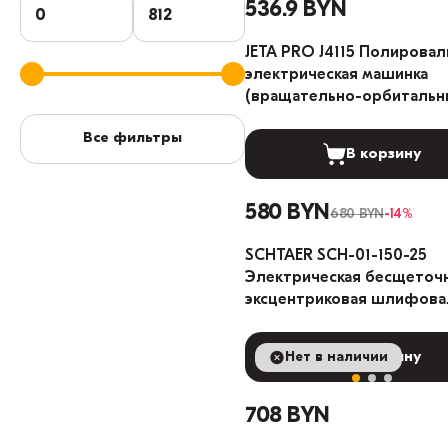
536.9 BYN
JETA PRO J4115 Полировал
электрическая машинка
(вращательно-орбитальн
привод)
Все фильтры
В корзину
580 BYN
680 BYN
-14%
SCHTAER SCH-01-150-25
Электрическая бесщеточ
эксцентриковая шлифова
машина 2.5мм
Нет в наличии
В корзину
708 BYN