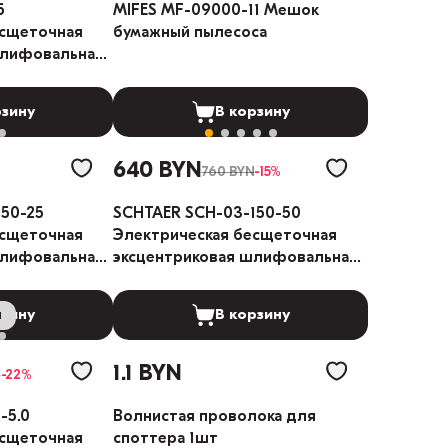
5
MIFES MF-09000-11 Мешок
есщеточная
бумажный пылесоса
шлифовальная
рзину
В корзину
640 BYN
760 BYN
-15%
50-25
SCHTAER SCH-03-150-50
есщеточная
Электрическая бесщеточная
шлифовальная
эксцентриковая шлифовальная
машина 5мм
и
рзину
В корзину
1.1 BYN
N
-22%
-5.0
Волнистая проволока для
есщеточная
споттера 1шт