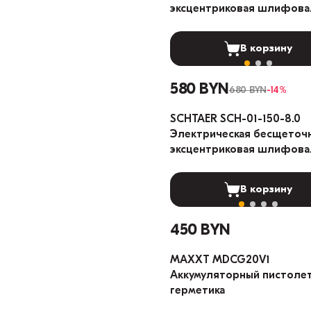
эксцентриковая шлифова
машина 5мм
В корзину
580 BYN
680 BYN
-14%
SCHTAER SCH-01-150-8.0
Электрическая бесщеточ
эксцентриковая шлифова
машина 8мм
В корзину
450 BYN
MAXXT MDCG20V1
Аккумуляторный пистоле
герметика