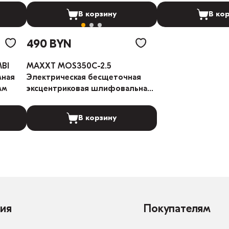
В корзину
В ко
490 BYN
BI
MAXXT MOS350C-2.5
мная
Электрическая бесщеточная
мм
эксцентриковая шлифовальная
машина 150мм 2.5мм
В корзину
ия
Покупателям