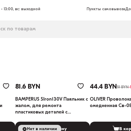
 - 13:00, вс: выходной
Пункты самовывоза
До
81.6 BYN
44.4 BYN
51 BYN
-
0
BAMPERUS SIron130V Паяльник с
OLIVER Проволока
и
жалом, для ремонта
омедненная Св-08
пластиковых деталей с
регулятором 130V
Нет в наличии
В корзину
В ко