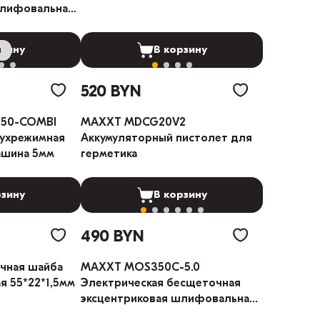
шлифовальная
и
рзину
В корзину
520 BYN
150-COMBI
MAXXT MDCG20V2
вухрежимная
Аккумуляторный пистолет для
ашина 5мм
герметика
рзину
В корзину
490 BYN
чная шайба
MAXXT MOS350C-5.0
я 55*22*1,5мм
Электрическая бесщеточная
эксцентриковая шлифовальная
машина 150мм 5мм