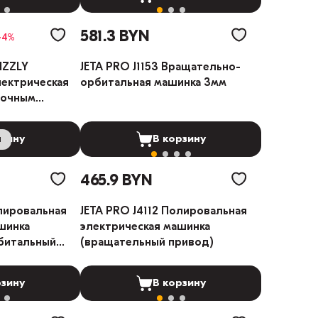
581.3 BYN
-4%
IZZLY
JETA PRO J1153 Вращательно-
ектрическая
орбитальная машинка 3мм
точным
ем 3мм
и
рзину
В корзину
465.9 BYN
олировальная
JETA PRO J4112 Полировальная
шинка
электрическая машинка
битальный
(вращательный привод)
рзину
В корзину