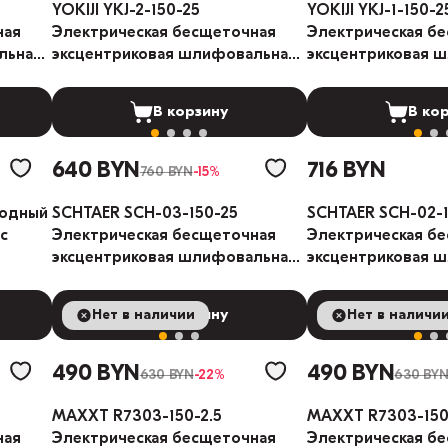
YOKIJI YKJ-2-150-25
YOKIJI YKJ-1-150-2
ная
Электрическая бесщеточная
Электрическая б
льная
эксцентриковая шлифовальная
эксцентриковая 
машина 2.5мм
машина 2.5мм
В корзину
В ко
640 BYN
716 BYN
760 BYN
-15%
иодный
SCHTAER SCH-03-150-25
SCHTAER SCH-02-1
с
Электрическая бесщеточная
Электрическая б
эксцентриковая шлифовальная
эксцентриковая 
машина 2,5мм
машина 2,5мм
Нет в наличии
В корзину
Нет в наличи
В ко
490 BYN
490 BYN
630 BYN
-22%
630 BY
MAXXT R7303-150-2.5
MAXXT R7303-150
ная
Электрическая бесщеточная
Электрическая б