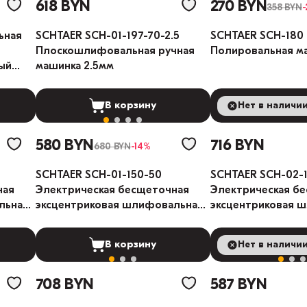
618 BYN
270 BYN
358 BYN
ьная
SCHTAER SCH-01-197-70-2.5
SCHTAER SCH-180
Плоскошлифовальная ручная
Полировальная м
ый
машинка 2.5мм
В корзину
Нет в наличи
В ко
580 BYN
716 BYN
680 BYN
-14%
SCHTAER SCH-01-150-50
SCHTAER SCH-02-
ная
Электрическая бесщеточная
Электрическая б
льная
эксцентриковая шлифовальная
эксцентриковая 
машина 5мм
машина 5мм
В корзину
Нет в наличи
В ко
708 BYN
587 BYN