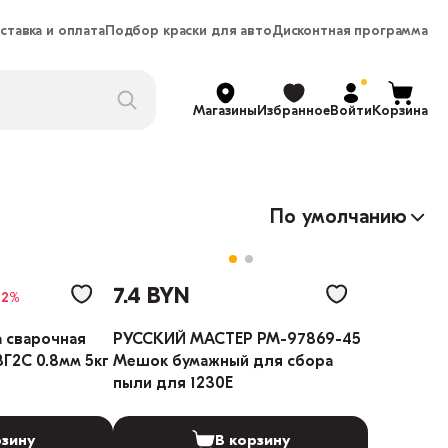
ставка и оплата
Подбор краски для авто
Дисконтная программа
Магазины
Избранное
Войти
Корзина
По умолчанию
7.4 BYN
12%
 сварочная
РУССКИЙ МАСТЕР РМ-97869-45
Г2С 0.8мм 5кг
Мешок бумажный для сбора
пыли для 1230E
рзину
В корзину