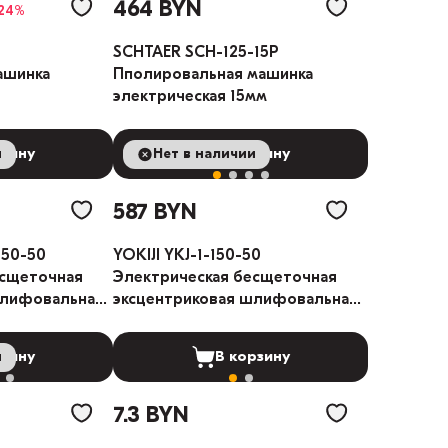
464 BYN
-24%
SCHTAER SCH-125-15P
ашинка
Пполировальная машинка
электрическая 15мм
и
рзину
Нет в наличии
В корзину
587 BYN
150-50
YOKIJI YKJ-1-150-50
есщеточная
Электрическая бесщеточная
шлифовальная
эксцентриковая шлифовальная
машина 5мм
и
рзину
В корзину
7.3 BYN