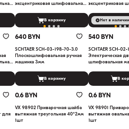
льная
эксцентриковая шлифовальная
эксцентриковая 
машина 2.5мм
машина 5мм
В корзину
Нет в наличи
В ко
640 BYN
540 BYN
SCHTAER SCH-03-198-70-3.0
SCHTAER SCH-02-
ная
Плоскошлифовальная ручная
Электрическая д
льная
машинка 3мм
шлифовальная м
В корзину
В ко
0.6 BYN
0.6 BYN
VX 98902 Приварочная шайба
VX 98901 Приваро
т для
вытяжная треугольная 40*2мм
вытяжная овальна
1шт
1шт