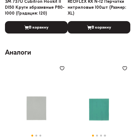
3M 737U Cubitron Hookit II
REOFLEX RX N-12 Перчатки
D150 Круги абразивные P80-
нитриловые 100шт (Размер:
1000 (Градация: 120)
XL)
В корзину
В корзину
Аналоги