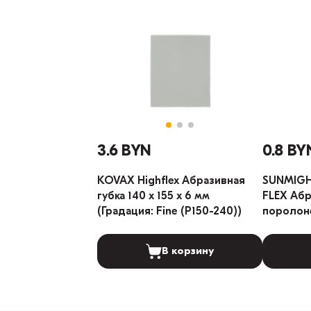
3.6 BYN
0.8 BY
KOVAX Highflex Абразивная
SUNMIGH
губка 140 х 155 х 6 мм
FLEX Абр
(Градация: Fine (P150-240))
поролоне
(Градаци
В корзину