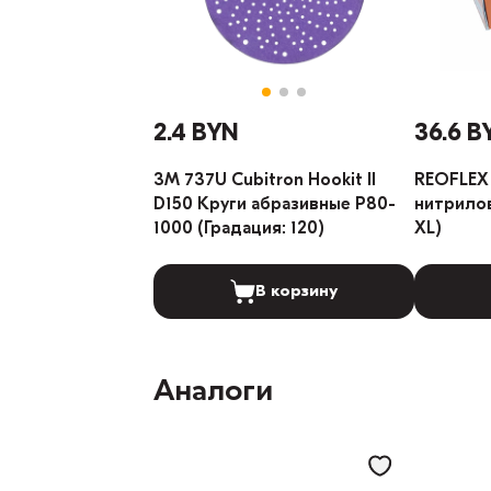
2.4 BYN
36.6 B
3M 737U Cubitron Hookit II
REOFLEX 
D150 Круги абразивные P80-
нитрилов
1000 (Градация: 120)
XL)
В корзину
Аналоги