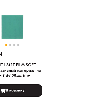
N
T L312T FILM SOFT
азивный материал на
 114х125мм 1шт
я: 240)
В корзину