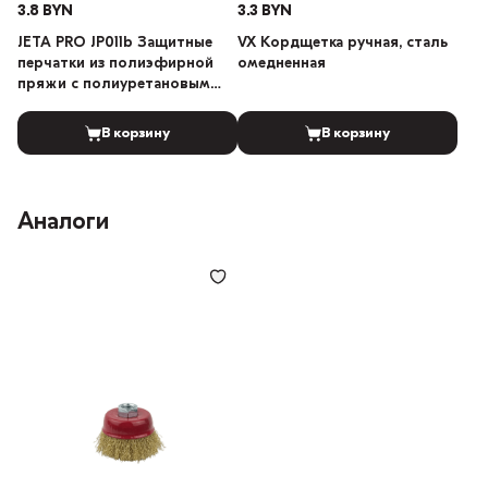
3.8 BYN
3.3 BYN
JETA PRO JP011b Защитные
VX Кордщетка ручная, сталь
перчатки из полиэфирной
омедненная
пряжи c полиуретановым
покрытием черные, 1 пара
(Размер: M)
В корзину
В корзину
Аналоги