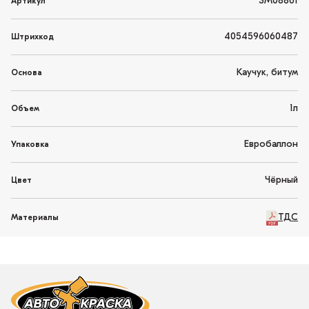
3M08861
Артикул
4054596060487
Штрихкод
Каучук, битум
Основа
1л
Объем
Евробаллон
Упаковка
Чёрный
Цвет
ТДС
Материалы