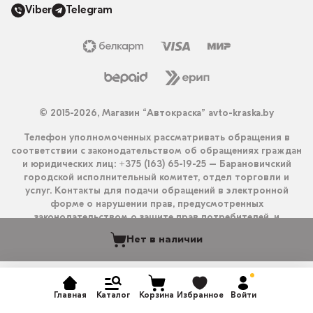
Viber
Telegram
© 2015-2026, Магазин “Автокраска” avto-kraska.by
Телефон уполномоченных рассматривать обращения в
соответствии с законодательством об обращениях граждан
и юридических лиц: +375 (163) 65-19-25 – Барановичский
городской исполнительный комитет, отдел торговли и
услуг. Контакты для подачи обращений в электронной
форме о нарушении прав, предусмотренных
законодательством о защите прав потребителей, и
получения ответа на них: info@avto-kraska.by и
Нет в наличии
+375333550203 (Viber, Telegram).
Главная
Каталог
Корзина
Избранное
Войти