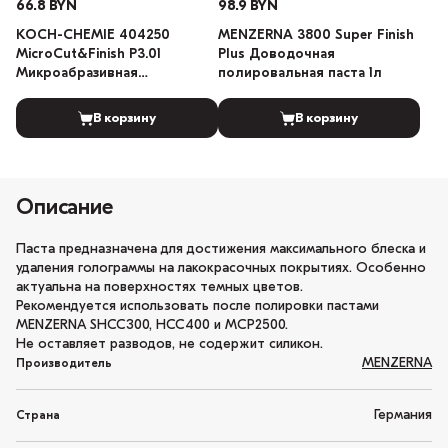
66.8 BYN
98.9 BYN
KOCH-CHEMIE 404250
MENZERNA 3800 Super Finish
MicroCut&Finish P3.01
Plus Доводочная
Микроабразивная
полировальная паста 1л
полировальная паста с
воском карнаубы 250мл
В корзину
В корзину
Описание
Паста предназначена для достижения максимального блеска и
удаления голограммы на лакокрасочных покрытиях. Особенно
актуальна на поверхностях темных цветов.
Рекомендуется использовать после полировки пастами
MENZERNA SHCC300, HCC400 и МСР2500.
Не оставляет разводов, не содержит силикон.
MENZERNA
Производитель
Германия
Страна