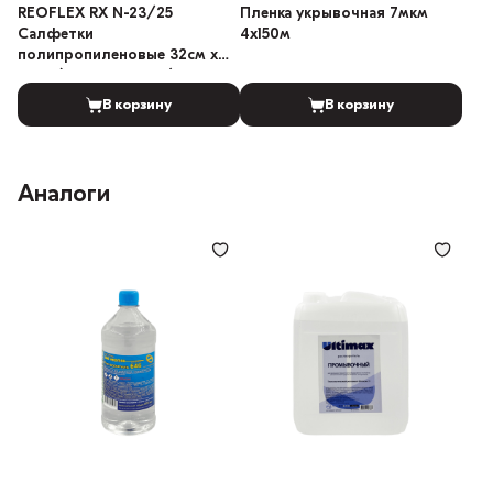
REOFLEX RX N-23/25
Пленка укрывочная 7мкм
Салфетки
4х150м
полипропиленовые 32см х
35см (25 шт в пакете)
В корзину
В корзину
Аналоги