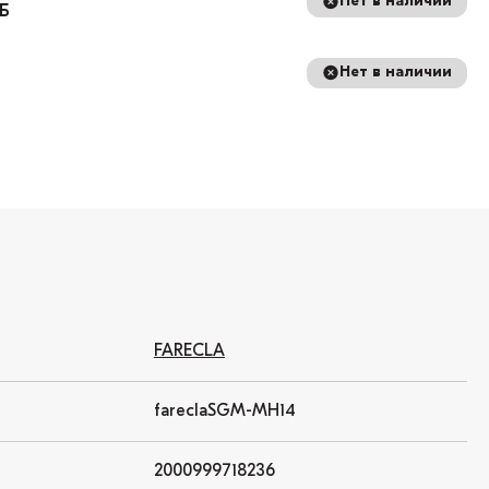
Нет в наличии
8Б
Нет в наличии
FARECLA
fareclaSGM-MH14
2000999718236