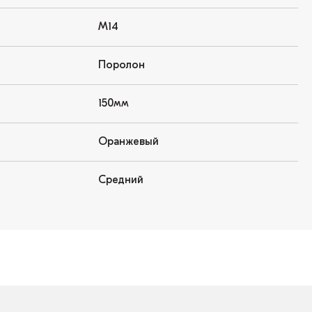
М14
Поролон
150мм
Оранжевый
Средний