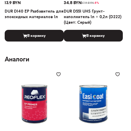
13.9 BYN
34.8 BYN
37.9 BYN
-8%
DUR D140 ЕР Разбавитель для
DUR D551 UHS Грунт-
эпоксидных материалов 1л
наполнитель 1л + 0,2л (D222)
(Цвет: Серый)
В корзину
В корзину
Аналоги