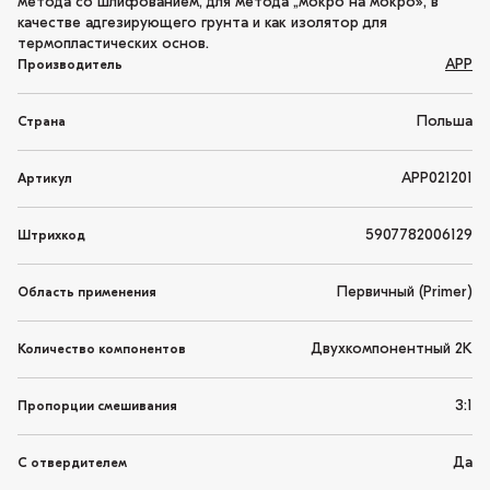
метода со шлифованием, для метода „мокро на мокро», в
качестве адгезирующего грунта и как изолятор для
термопластических основ.
APP
Производитель
Польша
Страна
APP021201
Артикул
5907782006129
Штрихкод
Первичный (Primer)
Область применения
Двухкомпонентный 2K
Количество компонентов
3:1
Пропорции смешивания
Да
С отвердителем