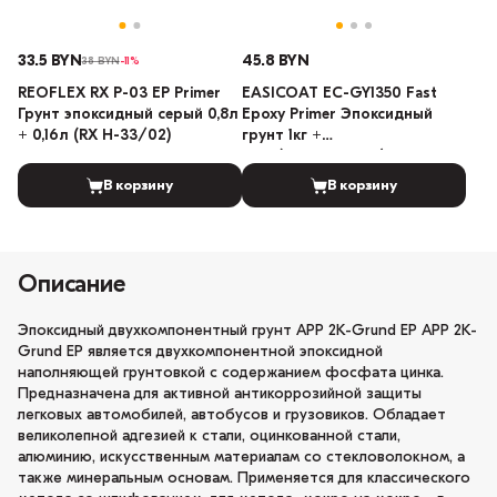
33.5 BYN
45.8 BYN
38 BYN
-11%
REOFLEX RX P-03 EP Primer
EASICOAT EC-GY1350 Fast
Грунт эпоксидный серый 0,8л
Epoxy Primer Эпоксидный
+ 0,16л (RX H-33/02)
грунт 1кг +
0,2кг(отвердитель) +
0,3кг(разбавитель)
В корзину
В корзину
Описание
Эпоксидный двухкомпонентный грунт АРР 2K-Grund EP АРР 2K-
Grund ЕР является двухкомпонентной эпоксидной
наполняющей грунтовкой с содержанием фосфата цинка.
Предназначена для активной антикоррозийной защиты
легковых автомобилей, автобусов и грузовиков. Обладает
великолепной адгезией к стали, оцинкованной стали,
алюминию, искусственным материалам со стекловолокном, а
также минеральным основам. Применяется для классического