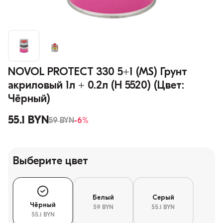
NOVOL PROTECT 330 5+1 (MS) Грунт
акриловый 1л + 0.2л (H 5520) (Цвет:
Чёрный)
55.1 BYN
59 BYN
-6%
Выберите цвет
Белый
Серый
Чёрный
59 BYN
55.1 BYN
55.1 BYN