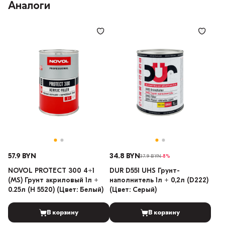
Аналоги
57.9 BYN
34.8 BYN
37.9 BYN
-8%
NOVOL PROTECT 300 4+1
DUR D551 UHS Грунт-
(MS) Грунт акриловый 1л +
наполнитель 1л + 0,2л (D222)
0.25л (H 5520) (Цвет: Белый)
(Цвет: Серый)
В корзину
В корзину