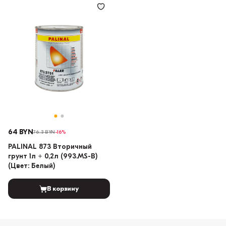
64 BYN
76.3 BYN
-16%
PALINAL 873 Вторичный
грунт 1л + 0,2л (993.MS-B)
(Цвет: Белый)
В корзину