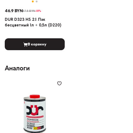
46.9 BYN
57.5 BYN
-18%
DUR D323 HS 2:1 Лак
бесцветный 1л + 0,5л (D220)
В корзину
Аналоги