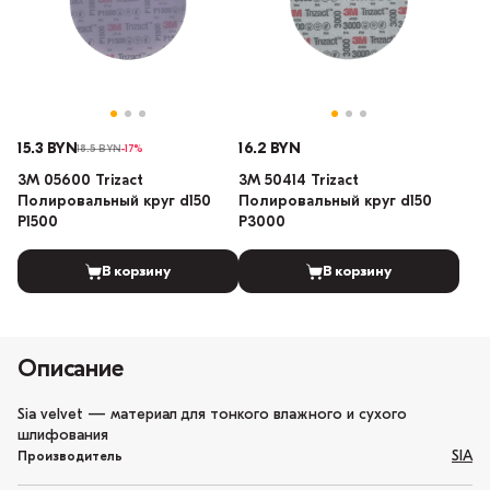
15.3 BYN
16.2 BYN
18.5 BYN
-17%
3М 05600 Trizact
3М 50414 Trizact
Полировальный круг d150
Полировальный круг d150
P1500
P3000
В корзину
В корзину
Описание
Sia velvet — материал для тонкого влажного и сухого
шлифования
SIA
Производитель