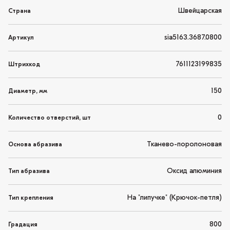
Швейцарская
Страна
sia5163.3687.0800
Артикул
7611123199835
Штрихкод
150
Диаметр, мм
0
Количество отверстий, шт
Тканево-поролоновая
Основа абразива
Оксид алюминия
Тип абразива
На "липучке" (Крючок-петля)
Тип крепления
800
Градация