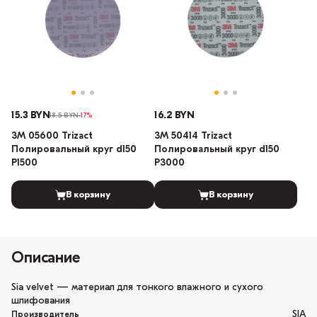
15.3 BYN
16.2 BYN
18.5 BYN
-17%
3М 05600 Trizact
3М 50414 Trizact
Полировальный круг d150
Полировальный круг d150
P1500
P3000
В корзину
В корзину
Описание
Sia velvet — материал для тонкого влажного и сухого
шлифования
SIA
Производитель