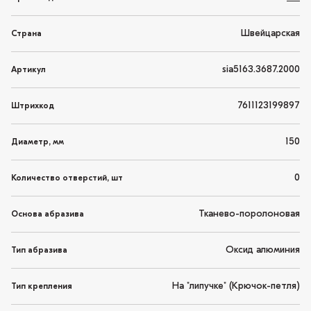
Швейцарская
Страна
sia5163.3687.2000
Артикул
7611123199897
Штрихкод
150
Диаметр, мм
0
Количество отверстий, шт
Тканево-поролоновая
Основа абразива
Оксид алюминия
Тип абразива
На "липучке" (Крючок-петля)
Тип крепления