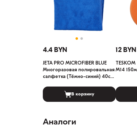
4.4 BYN
12 BYN
JETA PRO MICROFIBER BLUE
TESKOM 
Многоразовая полировальная
M14 150м
салфетка (Тёмно-синий) 40см
х 40см
В корзину
Аналоги