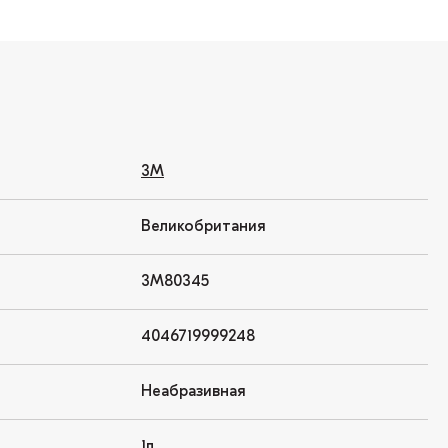
3M
Великобритания
3М80345
4046719999248
Неабразивная
1л