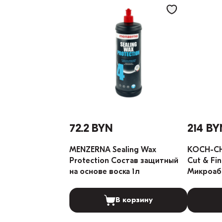
72.2 BYN
214 BY
MENZERNA Sealing Wax
KOCH-CH
Protection Состав защитный
Cut & Fin
на основе воска 1л
Микроаб
полирова
карнаубы
В корзину