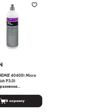
N
EMIE 404001 Micro
ish P3.01
разивная
льная паста с воском
 1л
В корзину