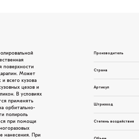
полировальной
Производитель
чественная
я поверхности
Страна
царапин. Может
 и всего кузова
кузовных цехов и
Артикул
ликон. В условиях
тся применять
Штрихкод
на орбитально-
ти полироль
тся при помощи
Степень воздействия
многоразовых
е нанесения. При
Объем