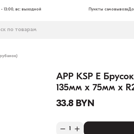
 - 13:00, вс: выходной
Пункты самовывоза
До
рубанок)
APP KSP E Брусо
135мм x 75мм х R
33.8 BYN