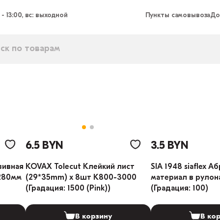
 - 13:00, вс: выходной
Пункты самовывоза
До
6.5 BYN
3.5 BYN
зивная
KOVAX Tolecut Клейкий лист
SIA 1948 siaflex А
280мм
(29*35mm) x 8шт K800-3000
материал в рулона
(Градация: 1500 (Pink))
(Градация: 100)
В корзину
В ко