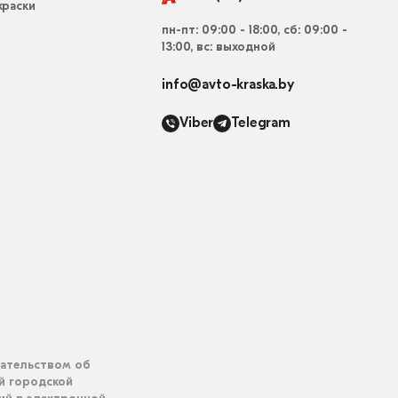
раски
пн-пт: 09:00 - 18:00, сб: 09:00 -
13:00, вс: выходной
info@avto-kraska.by
Viber
Telegram
дательством об
ий городской