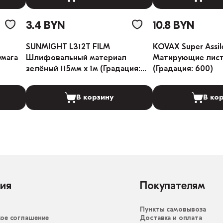
3.4 BYN
10.8 BYN
SUNMIGHT L312T FILM
KOVAX Super Assil
умага
Шлифовальный материал
Матирующие листы
зелёный 115мм x 1м (Градация:
(Градация: 600)
400)
В корзину
В ко
ия
Покупателям
Пункты самовывоза
ое соглашение
Доставка и оплата