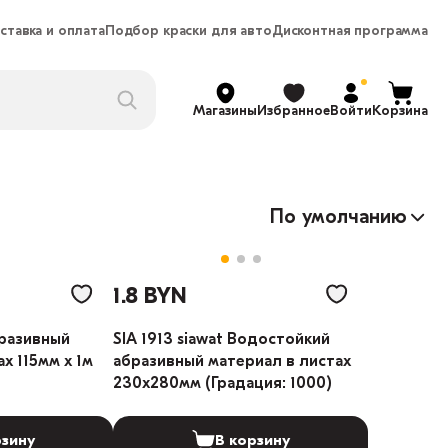
ставка и оплата
Подбор краски для авто
Дисконтная программа
Магазины
Избранное
Войти
Корзина
По умолчанию
1.8 BYN
бразивный
SIA 1913 siawat Водостойкий
х 115мм х 1м
абразивный материал в листах
230х280мм (Градация: 1000)
рзину
В корзину