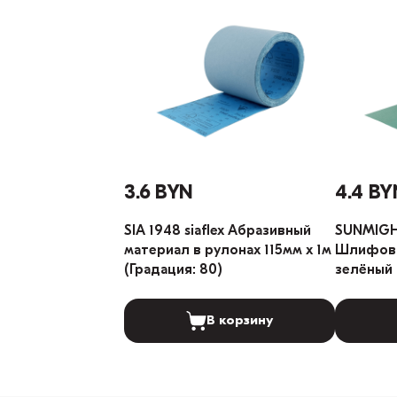
3.6 BYN
4.4 BY
SIA 1948 siaflex Абразивный
SUNMIGH
материал в рулонах 115мм х 1м
Шлифова
(Градация: 80)
зелёный 
60)
В корзину