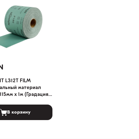
N
T L312T FILM
льный материал
115мм x 1м (Градация:
В корзину