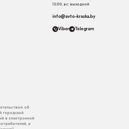
13:00, вс: выходной
info@avto-kraska.by
Viber
Telegram
дательством об
ий городской
ий в электронной
отребителей, и