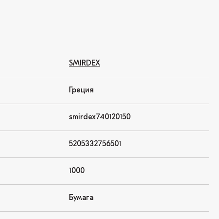
SMIRDEX
Греция
smirdex740120150
5205332756501
1000
Бумага