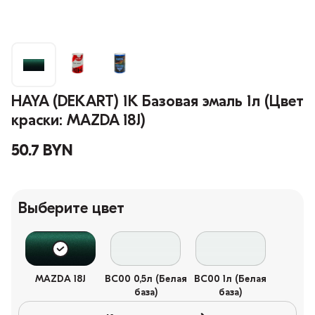
HAYA (DEKART) 1К Базовая эмаль 1л (Цвет
краски: MAZDA 18J)
50.7 BYN
Выберите цвет
MAZDA 18J
BC00 0,5л (Белая
BC00 1л (Белая
база)
база)