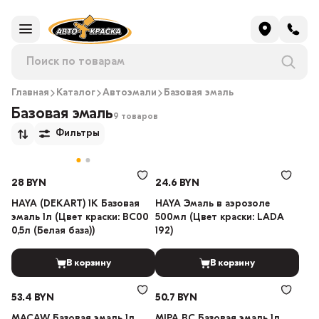
Главная
Каталог
Автоэмали
Базовая эмаль
Базовая эмаль
9 товаров
Фильтры
28 BYN
24.6 BYN
HAYA (DEKART) 1К Базовая
HAYA Эмаль в аэрозоле
эмаль 1л (Цвет краски: BC00
500мл (Цвет краски: LADA
0,5л (Белая база))
192)
В корзину
В корзину
53.4 BYN
50.7 BYN
MACAW Базовая эмаль 1л
MIPA BC Базовая эмаль 1л