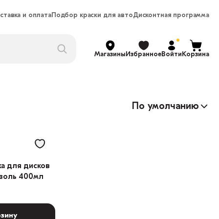
ставка и оплата
Подбор краски для авто
Дисконтная программа
Магазины
Избранное
Войти
Корзина
По умолчанию
ка для дисков
озоль 400мл
рзину