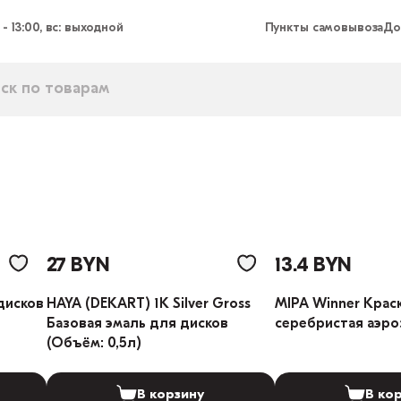
 - 13:00, вс: выходной
Пункты самовывоза
До
27 BYN
13.4 BYN
 дисков
HAYA (DEKART) 1К Silver Gross
MIPA Winner Крас
Базовая эмаль для дисков
серебристая аэр
(Объём: 0,5л)
В корзину
В ко