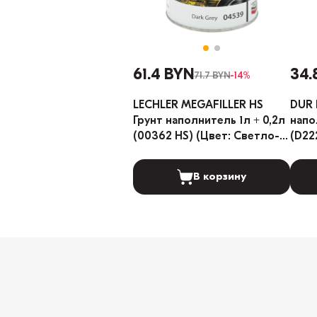
61.4 BYN
34.
71.7 BYN
-14%
LECHLER MEGAFILLER HS
DUR 
Грунт наполнитель 1л + 0,2л
напо
(00362 HS) (Цвет: Светло-
(D22
серый)
В корзину