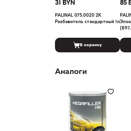
31 BYN
85 
PALINAL 075.0020 2К
PALI
Разбавитель стандартный 1л
Эпок
(897
В корзину
Аналоги