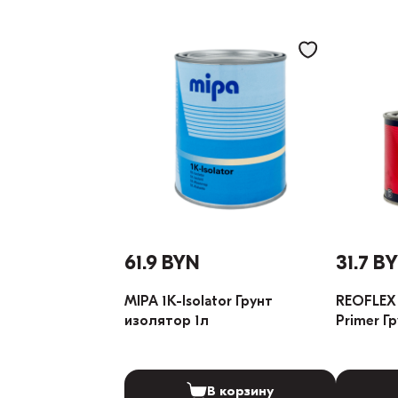
61.9 BYN
31.7 B
MIPA 1K-Isolator Грунт
REOFLEX 
изолятор 1л
Primer Г
В корзину