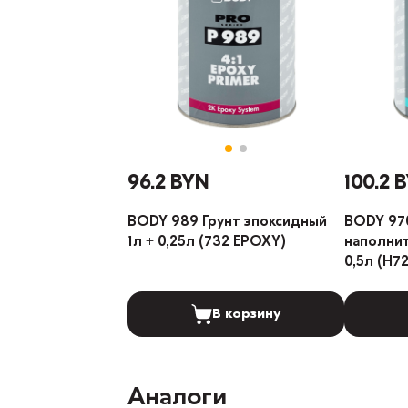
96.2 BYN
100.2 
BODY 989 Грунт эпоксидный
BODY 970
1л + 0,25л (732 EPOXY)
наполнит
0,5л (H7
В корзину
Аналоги