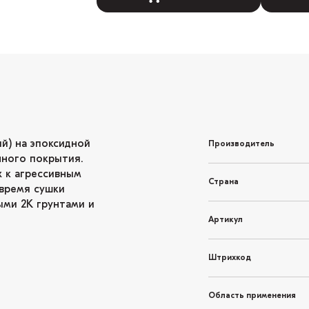
й) на эпоксидной
Производитель
чного покрытия.
 к агрессивным
Страна
 время сушки
ыми 2К грунтами и
Артикул
Штрихкод
Область применения