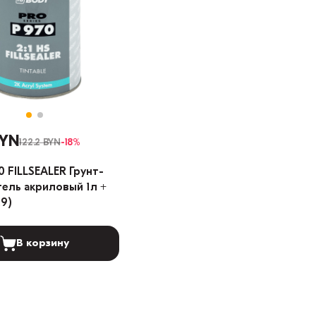
BYN
122.2 BYN
-18%
 FILLSEALER Грунт-
ель акриловый 1л +
29)
В корзину