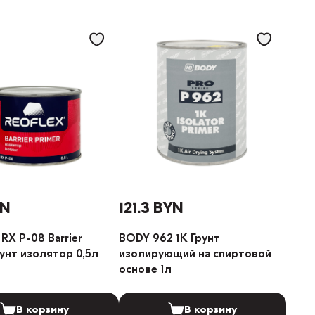
YN
121.3 BYN
RX P-08 Barrier
BODY 962 1K Грунт
рунт изолятор 0,5л
изолирующий на спиртовой
основе 1л
В корзину
В корзину