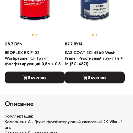
28.7 BYN
87.7 BYN
REOFLEX RX P-02
EASICOAT EC-4360 Wash
Washpramer CF Грунт
Primer Реактивный грунт 1л +
фосфатирующий 0,8л + 0,8л
1л (EC-4671)
(RX H-22)
В корзину
В корзину
Описание
Комплектация:
Компонент А - Грунт фосфатирующий кислотный 2К Vika - 1
шт.