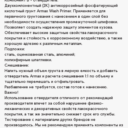
Компонент Б - отвердитель.
Двухкомпонентный (2К) антикоррозийный фосфатирующий
кислотный грунт Armax Wash Primer. Применяется для
первичного грунтования с нанесением в один слой без
необходимости осуществления промежуточной шлифовки.
Позволяет создать надежную защиту элементов кузова.
Обеспечивает высокие защитные свойства лакокрасочного
покрытия и стойкость к коррозионному воздействию, а также
хорошую адгезию к различным металлам.
Подложки:
сталь, оцинкованная сталь, алюминий;
полиэфирные шпатлевки.
Смешивание:
Налить нужный объем грунта в мерную емкость и добавить
отвердитель Armax и расчета смешивания 1:1 по объему и
тщательно перемешать и отфильтровать.
Разбавление не требуется, состав готов к нанесению.
Важно!
Использование отвердителя отличного от рекомендаций
производителя влечет за собой нарушение физико-
механических и декоративных свойств лакокрасочного
покрытия, а так же значительно снижает срок его службы.
Тестирование с материалами других брендов не
производилось. Мы не рекомендуем применять компоненты из