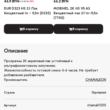
46.9 BYN
66.2 BYN
57.5 BYN
-18%
DUR D323 HS 2:1 Лак
MOBIHEL 2К HS V5 AS
бесцветный 1л + 0,5л (D220)
Бесцветный лак 2:1 1л+0,5л
(7700)
В корзину
В корзину
Описание
Прозрачны 2К акриловый лак устойчивый к
ультрафиолетовому излучению.
Жизнеспособность готовой смеси 4-6 часов. Не требует
добавления разбавителя.
CHAMALEON
Производитель
Германия
Страна
chamal11555
Артикул