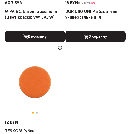
60.7 BYN
15 BYN
15.9 BYN
-5%
MIPA BC Базовая эмаль 1л
DUR D110 UNI Разбавитель
(Цвет краски: VW LA7W)
универсальный 1л
В корзину
В корзину
12 BYN
TESKOM Губка