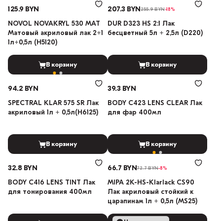
125.9 BYN
207.3 BYN
255.9 BYN
-18%
NOVOL NOVAKRYL 530 MAT
DUR D323 HS 2:1 Лак
Матовый акриловый лак 2+1
бесцветный 5л + 2,5л (D220)
1л+0,5л (H5120)
В корзину
В корзину
94.2 BYN
39.3 BYN
SPECTRAL KLAR 575 SR Лак
BODY C423 LENS CLEAR Лак
акриловый 1л + 0,5л(H6125)
для фар 400мл
В корзину
В корзину
32.8 BYN
66.7 BYN
72.7 BYN
-8%
BODY C416 LENS TINT Лак
MIPA 2К-HS-Klarlack CS90
для тонирования 400мл
Лак акриловый стойкий к
царапинам 1л + 0,5л (MS25)