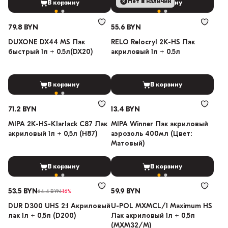
Нет в наличии
В корзину
В корзину
79.8 BYN
55.6 BYN
DUXONE DX44 MS Лак
RELO Relocryl 2K-HS Лак
быстрый 1л + 0.5л(DX20)
акриловый 1л + 0.5л
В корзину
В корзину
71.2 BYN
13.4 BYN
MIPA 2К-HS-Klarlack C87 Лак
MIPA Winner Лак акриловый
акриловый 1л + 0,5л (Н87)
аэрозоль 400мл (Цвет:
Матовый)
В корзину
В корзину
53.5 BYN
59.9 BYN
64.4 BYN
-16%
DUR D300 UHS 2:1 Акриловый
U-POL MXMCL/1 Maximum HS
лак 1л + 0,5л (D200)
Лак акриловый 1л + 0,5л
(MXM32/M)