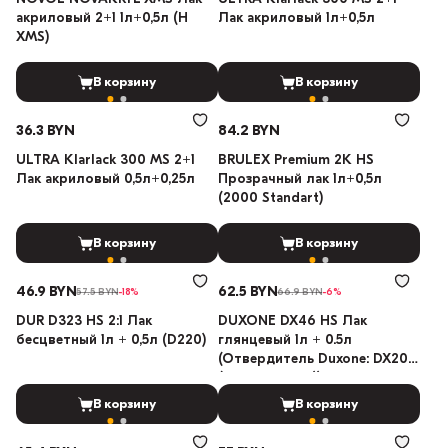
акриловый 2+1 1л+0,5л (H
Лак акриловый 1л+0,5л
XMS)
В корзину
В корзину
36.3 BYN
84.2 BYN
ULTRA Klarlack 300 MS 2+1
BRULEX Premium 2K HS
Лак акриловый 0,5л+0,25л
Прозрачный лак 1л+0,5л
(2000 Standart)
В корзину
В корзину
46.9 BYN
62.5 BYN
57.5 BYN
-18%
66.9 BYN
-6%
DUR D323 HS 2:1 Лак
DUXONE DX46 HS Лак
бесцветный 1л + 0,5л (D220)
глянцевый 1л + 0.5л
(Отвердитель Duxone: DX20
(Стандартный))
В корзину
В корзину