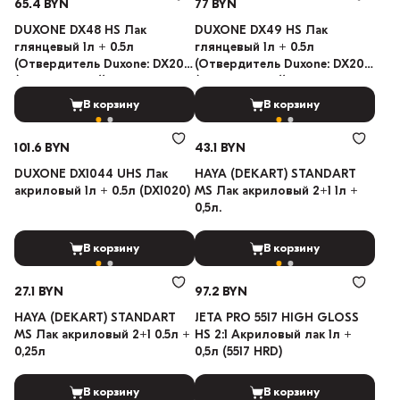
65.4 BYN
77 BYN
DUXONE DX48 HS Лак
DUXONE DX49 HS Лак
глянцевый 1л + 0.5л
глянцевый 1л + 0.5л
(Отвердитель Duxone: DX20
(Отвердитель Duxone: DX20
(Стандартный))
(Стандартный))
В корзину
В корзину
101.6 BYN
43.1 BYN
DUXONE DX1044 UHS Лак
HAYA (DEKART) STANDART
акриловый 1л + 0.5л (DX1020)
MS Лак акриловый 2+1 1л +
0,5л.
В корзину
В корзину
27.1 BYN
97.2 BYN
HAYA (DEKART) STANDART
JETA PRO 5517 HIGH GLOSS
MS Лак акриловый 2+1 0.5л +
HS 2:1 Акриловый лак 1л +
0,25л
0,5л (5517 HRD)
В корзину
В корзину