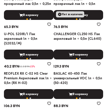
прозрачный лак 0,5л + 0,25л
прозрачный лак 1л + 0,5л
Нет в наличии
В корзину
В корзину
65.3 BYN
76.5 BYN
U-POL S2081/1 Лак
CHALLENGER CL250 HS Лак
акриловый 1л + 0,5л
акриловый 1л + 0,5л (CL640)
(S2032/M)
В корзину
В корзину
40.2 BYN
129.3 BYN
52.3 BYN
-23%
REOFLEX RX C-02 HS Clear
BASLAC 40-450 Лак
Premium Акриловый лак 1л +
универсальный VOC 1л + 0,5л
0,5л (RX H-02)
(50-420)
В корзину
В корзину
106.3 BYN
88.3 BYN