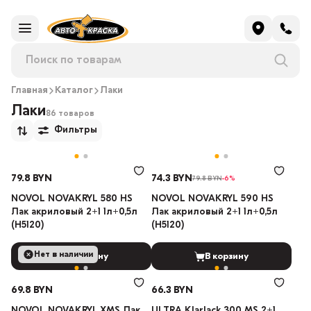
Главная
Каталог
Лаки
Лаки
86 товаров
Фильтры
79.8 BYN
74.3 BYN
79.8 BYN
-6%
NOVOL NOVAKRYL 580 HS
NOVOL NOVAKRYL 590 HS
Лак акриловый 2+1 1л+0,5л
Лак акриловый 2+1 1л+0,5л
(H5120)
(H5120)
Нет в наличии
В корзину
В корзину
69.8 BYN
66.3 BYN
NOVOL NOVAKRYL XMS Лак
ULTRA Klarlack 300 MS 2+1