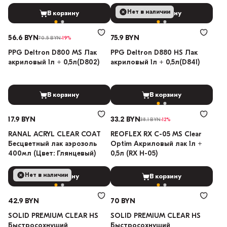
Нет в наличии
В корзину
В корзину
56.6 BYN
75.9 BYN
70.5 BYN
-19%
PPG Deltron D800 MS Лак
PPG Deltron D880 HS Лак
акриловый 1л + 0,5л(D802)
акриловый 1л + 0,5л(D841)
В корзину
В корзину
17.9 BYN
33.2 BYN
38.1 BYN
-12%
RANAL ACRYL CLEAR COAT
REOFLEX RX C-05 MS Clear
Бесцветный лак аэрозоль
Optim Акриловый лак 1л +
400мл (Цвет: Глянцевый)
0,5л (RX H-05)
Нет в наличии
В корзину
В корзину
42.9 BYN
70 BYN
SOLID PREMIUM CLEAR HS
SOLID PREMIUM CLEAR HS
Быстросохнущий
Быстросохнущий