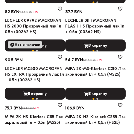
82 BYN
87.7 BYN
93.5 BYN
-12%
LECHLER 09792 MACROFAN
LECHLER 01111 MACROFAN
HS 2000 Прозрачный лак 1л +
FLASH HS Прозрачный лак 1л
0.5л (00362 HS)
+ 0.5л (00362 HS)
Нет в наличии
В корзину
В корзину
90.5 BYN
54.7 BYN
62.6 BYN
-12%
LECHLER MC500 MACROFAN
MIPA 2K-MS-Klarlack C210 Лак
HS EXTRA Прозрачный лак 1л
акриловый 1л + 0,5л (MS25)
+ 0.5л (00362 HS)
В корзину
В корзину
75.7 BYN
106.9 BYN
79.1 BYN
-4%
MIPA 2К-HS-Klarlack C85 Лак
MIPA 2К-HS-Klarlack CS85 Лак
акриловый 1л + 0,5л (MS25)
акриловый 1л + 0,5л (HS25)