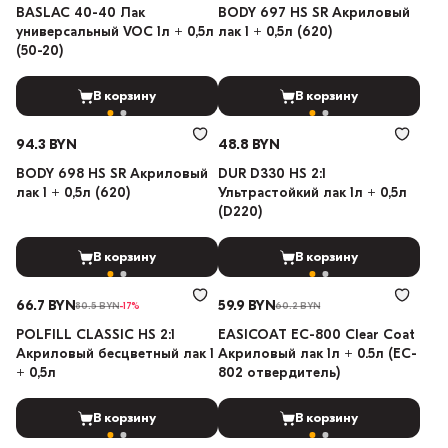
BASLAC 40-40 Лак
BODY 697 HS SR Акриловый
универсальный VOC 1л + 0,5л
лак 1 + 0,5л (620)
(50-20)
В корзину
В корзину
94.3 BYN
48.8 BYN
BODY 698 HS SR Акриловый
DUR D330 HS 2:1
лак 1 + 0,5л (620)
Ультрастойкий лак 1л + 0,5л
(D220)
В корзину
В корзину
66.7 BYN
59.9 BYN
80.5 BYN
-17%
60.2 BYN
POLFILL CLASSIC HS 2:1
EASICOAT EC-800 Clear Coat
Акриловый бесцветный лак 1
Акриловый лак 1л + 0.5л (EC-
+ 0,5л
802 отвердитель)
В корзину
В корзину