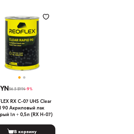
BYN
56.5 BYN
-9%
LEX RX C-07 UHS Clear
d 90 Акриловый лак
рый 1л + 0,5л (RX H-07)
В корзину