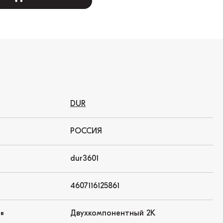
DUR
РОССИЯ
dur3601
4607116125861
Двухкомпонентный 2K
ов