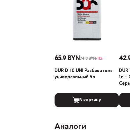
65.9 BYN
42.
74.8 BYN
-11%
DUR D110 UNI Разбавитель
DUR 
универсальный 5л
1л +
Серы
В корзину
Аналоги