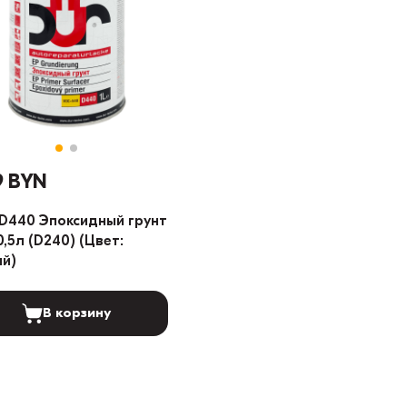
9 BYN
D440 Эпоксидный грунт
 0,5л (D240) (Цвет:
й)
В корзину