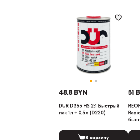
48.8 BYN
51 
DUR D355 HS 2:1 Быстрый
REOF
лак 1л + 0,5л (D220)
Rapi
быст
В корзину