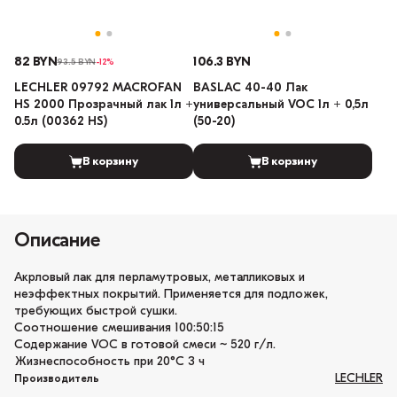
82 BYN
106.3 BYN
93.5 BYN
-12%
LECHLER 09792 MACROFAN
BASLAC 40-40 Лак
HS 2000 Прозрачный лак 1л +
универсальный VOC 1л + 0,5л
0.5л (00362 HS)
(50-20)
В корзину
В корзину
Описание
Акрловый лак для перламутровых, металликовых и
неэффектных покрытий. Применяется для подложек,
требующих быстрой сушки.
Соотношение смешивания 100:50:15
Содержание VOC в готовой смеси ~ 520 г/л.
Жизнеспособность при 20°С 3 ч
LECHLER
Производитель