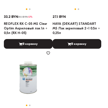
33.2 BYN
27.1 BYN
38.1 BYN
-12%
REOFLEX RX C-05 MS Clear
HAYA (DEKART) STANDART
Optim Акриловый лак 1л +
MS Лак акриловый 2+1 0.5л +
0,5л (RX H-05)
0,25л
В корзину
В корзину