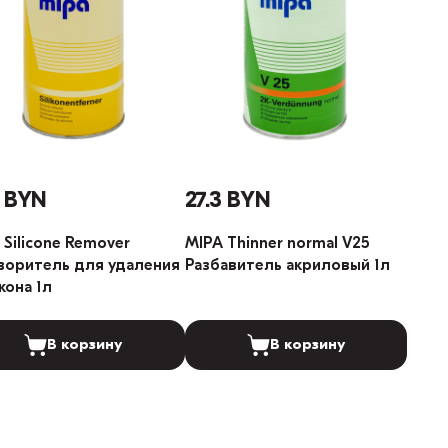
1 BYN
27.3 BYN
 Silicone Remover
MIPA Thinner normal V25
воритель для удаления
Разбавитель акриловый 1л
кона 1л
В корзину
В корзину