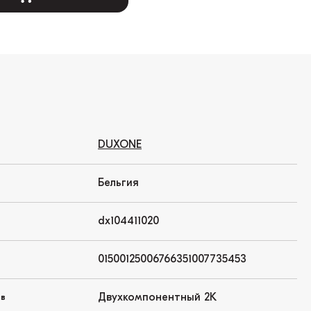
DUXONE
Бельгия
dx104411020
01500125006766351007735453
Двухкомпонентный 2K
ов