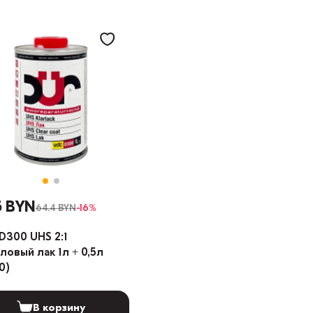
5 BYN
64.4 BYN
-16%
D300 UHS 2:1
ловый лак 1л + 0,5л
0)
В корзину