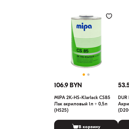
106.9 BYN
53.
MIPA 2К-HS-Klarlack CS85
DUR 
Лак акриловый 1л + 0,5л
Акри
(HS25)
(D20
В корзину