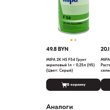
49.8 BYN
20.
MIPA 2K HS F54 Грунт
MIPA
акриловый 1л + 0,25л (H5)
Раст
(Цвет: Серый)
сили
В корзину
Аналоги