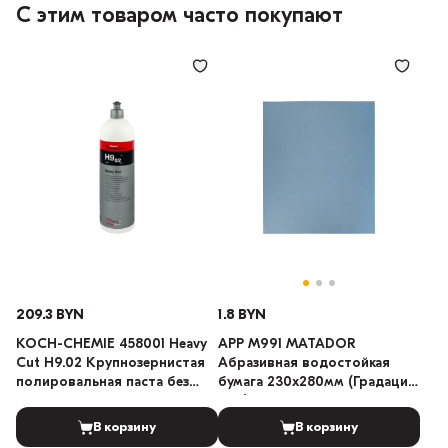
С этим товаром часто покупают
209.3 BYN
1.8 BYN
KOCH-CHEMIE 458001 Heavy
APP M991 MATADOR
Cut H9.02 Крупнозернистая
Абразивная водостойкая
полировальная паста без
бумага 230x280мм (Градация:
силикона 1л
800)
В корзину
В корзину