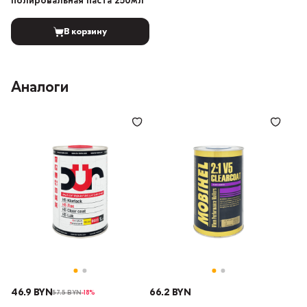
полировальная паста 250мл
В корзину
Аналоги
46.9 BYN
66.2 BYN
57.5 BYN
-18%